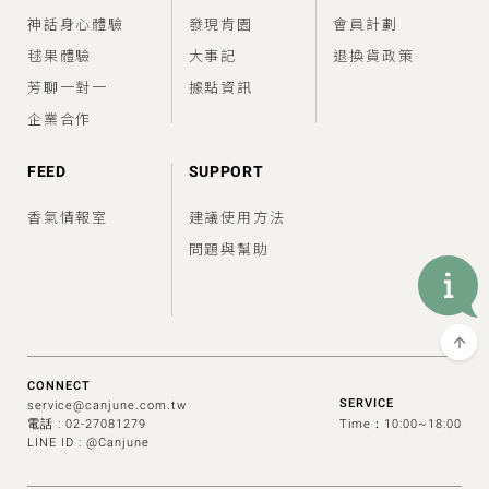
神話身心體驗
發現肯園
會員計劃
毬果體驗
大事記
退換貨政策
芳聊一對一
據點資訊
企業合作
FEED
SUPPORT
香氣情報室
建議使用方法
問題與幫助
CONNECT
SERVICE
service@canjune.com.tw
電話 :
02-27081279
Time：10:00~18:00
LINE ID : @Canjune