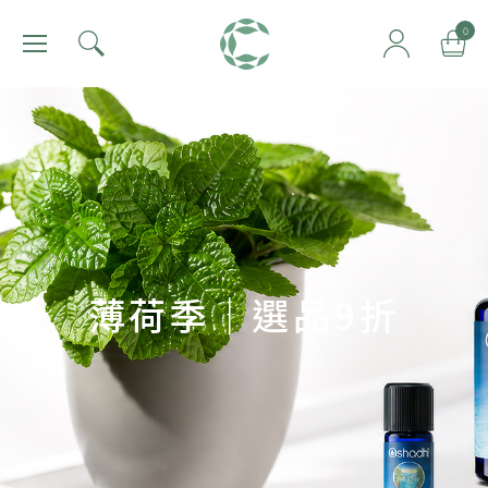
肯園 Canjune
0
薄荷季｜選品9折