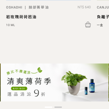
臉部菁華油
|
NT$ 640
OSHADHI
CANJ
岩玫瑰荷荷芭油
負離
10 ML
一盒