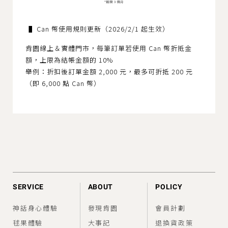
▐ Can 幣使用規則更新（2026/2/1 起生效）
肯園線上＆實體門市，每筆訂單若使用 Can 幣折抵金
額，上限為結帳金額的 10%
舉例：折扣後訂單金額 2,000 元，最多可折抵 200 元
（即 6,000 點 Can 幣）
SERVICE
ABOUT
POLICY
神話身心體驗
發現肯園
會員計劃
毬果體驗
大事記
退換貨政策