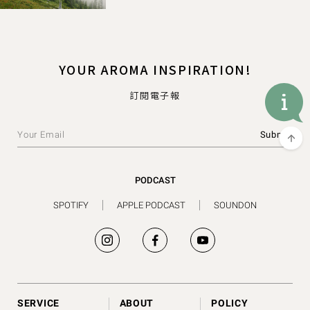
YOUR AROMA INSPIRATION!
訂閱電子報
PODCAST
SPOTIFY
APPLE PODCAST
SOUNDON
SERVICE
ABOUT
POLICY