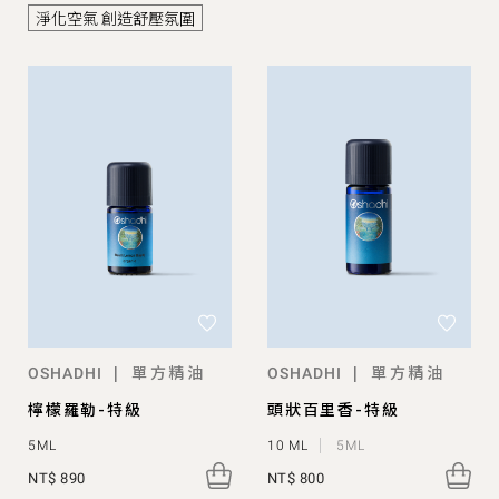
淨化空氣 創造舒壓氛圍
單方精油
單方精油
|
|
OSHADHI
OSHADHI
檸檬羅勒-特級
頭狀百里香-特級
5ML
10 ML
5ML
NT$ 890
NT$ 800