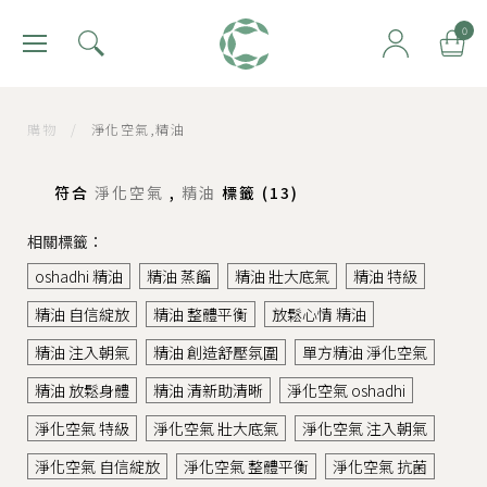
肯園 Canjune
0
購物
/
淨化空氣,精油
符合
淨化空氣
,
精油
標籤 (
13
)
相關標籤：
oshadhi 精油
精油 蒸餾
精油 壯大底氣
精油 特級
精油 自信綻放
精油 整體平衡
放鬆心情 精油
精油 注入朝氣
精油 創造舒壓氛圍
單方精油 淨化空氣
精油 放鬆身體
精油 清新助清晰
淨化空氣 oshadhi
淨化空氣 特級
淨化空氣 壯大底氣
淨化空氣 注入朝氣
淨化空氣 自信綻放
淨化空氣 整體平衡
淨化空氣 抗菌