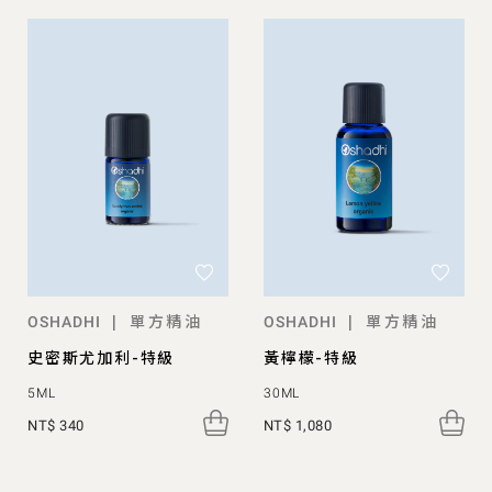
單方精油
單方精油
|
|
OSHADHI
OSHADHI
史密斯尤加利-特級
黃檸檬-特級
5ML
30ML
NT$ 340
NT$ 1,080