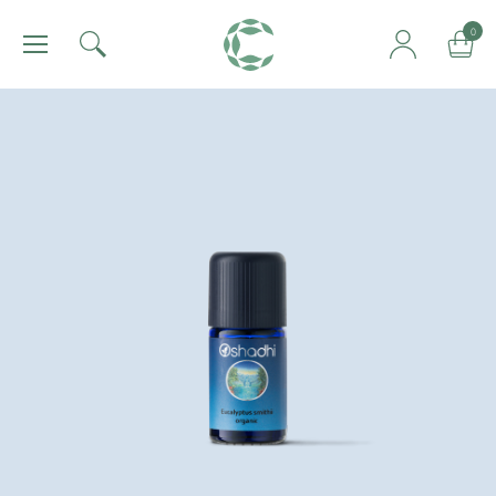
肯園 Canjune
0