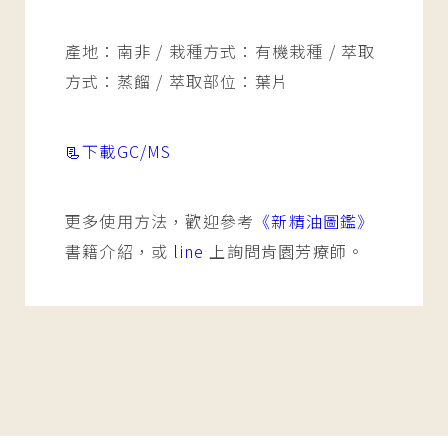
產地：南非 / 栽種方式：有機栽種 / 萃取
方式：蒸餾 / 萃取部位：葉片
📃下載GC/MS
更多使用方法，歡迎參考
《新精油圖鑑》
書籍介紹，或
line
上詢問肯園芳療師。