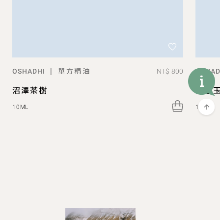
單方精油
|
NT$ 800
OSHADHI
OSHAD
沼澤茶樹
晚香玉
10ML
1ML