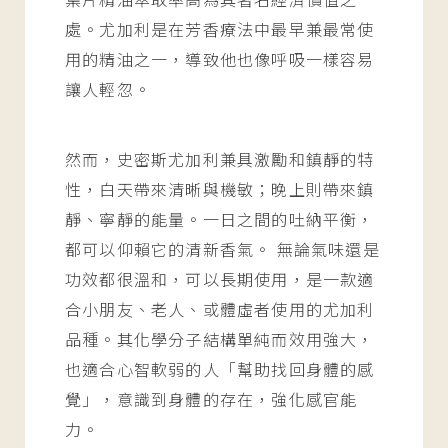
處。尤加利是在芳香療法中最早兼最常使
用的精油之一，導致他也像呼吸一樣容易
讓人輕忽。
然而，史密斯尤加利兼具激勵和鎮靜的特
性，白天帶來清晰與機敏；晚上則帶來鎮
靜、寧靜的能量。一日之間的吐納平衡，
都可以仰賴它的清新香氣。 無論氣味還是
功效都很溫和，可以長期使用，是一款適
合小朋友、老人、或體虛者使用的尤加利
品種。其化學分子結構單純而效用強大，
也適合心智軟弱的人「幫助找回身體的感
覺」，意識到身體的存在，強化感官能
力。