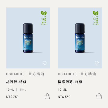
單方精油
單方精油
|
|
OSHADHI
OSHADHI
胡薄荷-特級
檸檬薄荷-特級
10ML
5ML
10 ML
NT$ 750
NT$ 550