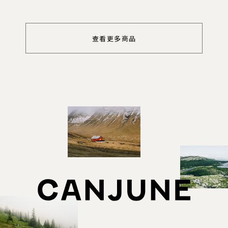
查看更多商品