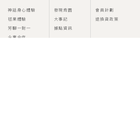
神話身心體驗
發現肯園
會員計劃
毬果體驗
大事記
退換貨政策
芳聊一對一
據點資訊
企業合作
FEED
SUPPORT
香氣情報室
建議使用方法
問題與幫助
CONNECT
SERVICE
service@canjune.com.tw
電話 :
02-27081279
Time：10:00~18:00
LINE ID : @Canjune