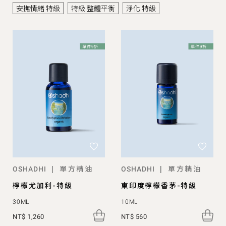
安撫情緒 特級
特級 整體平衡
淨化 特級
單方精油
單方精油
|
|
OSHADHI
OSHADHI
檸檬尤加利-特級
東印度檸檬香茅-特級
30ML
10ML
NT$ 1,260
NT$ 560