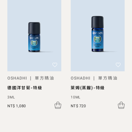
單方精油
單方精油
|
|
OSHADHI
OSHADHI
德國洋甘菊-特級
萊姆(蒸餾)-特級
3ML
10ML
NT$ 1,080
NT$ 720