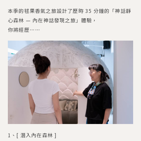
本季的毬果香氣之旅設計了歷時 35 分鐘的「神話靜
心森林 — 內在神話發現之旅」體驗，
你將經歷……
1、[ 潛入內在森林 ]