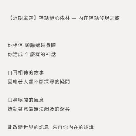
【近期主題】神話靜心森林 — 內在神話發現之旅
你相信 頭腦還是身體
你活成 什麼樣的神話
口耳相傳的故事
回應著人類不斷探尋的疑問
耳鼻嗅聞的氣息
撩動著意識無法觸及的深谷
能改變世界的訊息 ​ 來自你內在的述說