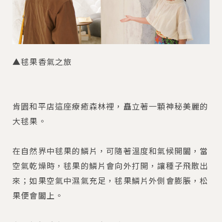
▲毬果香氣之旅
肯園和平店這座療癒森林裡，矗立著一顆神秘美麗的
大毬果。
在自然界中毬果的鱗片，可隨著溫度和氣候開闔，當
空氣乾燥時，毬果的鱗片會向外打開，讓種子飛散出
來；如果空氣中濕氣充足，毬果鱗片外側會膨脹，松
果便會闔上。