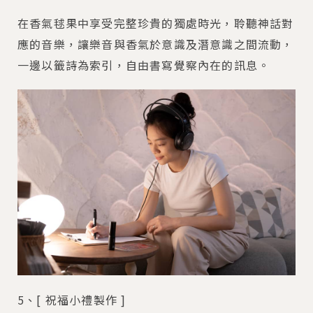
在香氣毬果中享受完整珍貴的獨處時光，聆聽神話對
應的音樂，讓樂音與香氣於意識及潛意識之間流動，
一邊以籤詩為索引，自由書寫覺察內在的訊息。
5、[ 祝福小禮製作 ]