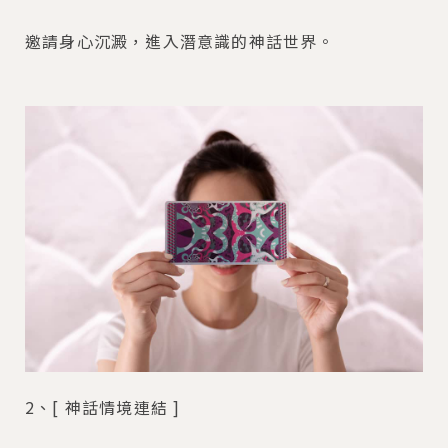
邀請身心沉澱，進入潛意識的神話世界。
2、[ 神話情境連結 ]