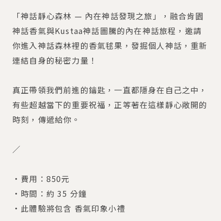
「神話靜心森林 — 內在神話發現之旅」，融合肯園
神話香氣與Kustaa神話圖騰的內在神話旅程，邀請
你進入神話森林裡的香氣毬果，發掘個人神話，重新
連結自身的秘密力量！
真正帶領我們前進的鑰匙，一直都隱身在自己之中，
有些超越當下的重要祝福，正等著在這樣靜心敞開的
時刻，傳遞給你。
／
・費用：850元
・時間：約 35 分鐘
・此體驗將包含 香氣印象小禮