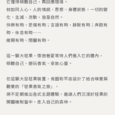
它懂得傾聽自己，再回應環境。
就如同人心，人的情感、思想、身體狀態，一切的變
化、生滅、流動，皆是自然。
快樂有時，悲傷有時；言語有時，靜默有時；奔跑有
時，休息有時……
敞開有時，閉闔有時。
這一顆大毬果，懷抱著愛等待人們進入它的體內，
傾聽自己、遊玩香氣、安放心靈。
在這顆大型毬果裝置，肯園和平店設計了結合嗅覺與
聽覺的「毬果香氣之旅」，
將不定期推出各式主題體驗，邀請人們沉浸於毬果的
開闔機制當中，走入自己的森林。