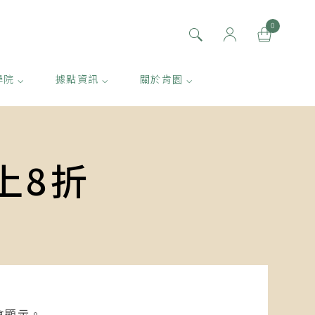
0
學院 ⌵
據點資訊 ⌵
關於肯園 ⌵
上8折
即會顯示。