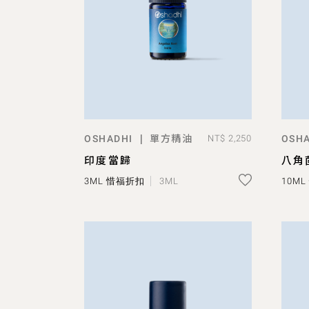
單方精油
|
OSHADHI
NT$ 2,250
OSHA
ADD TO BAG
印度當歸
八角
3ML 惜福折扣
3ML
10M