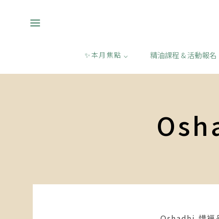
精油課程 & 活動報名
✨本月焦點 ⌵
Os
Oshadhi 