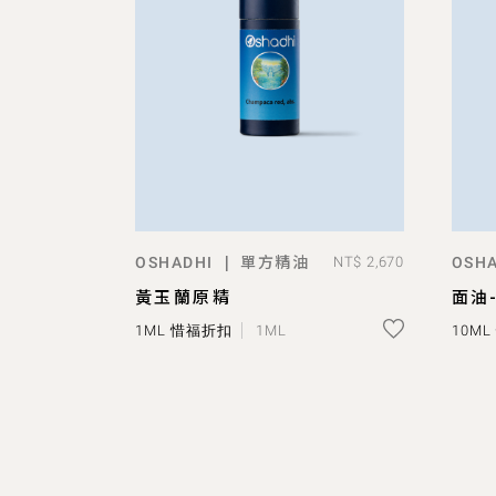
單方精油
|
OSHADHI
NT$ 2,670
OSHA
ADD TO BAG
黃玉蘭原精
面油
1ML 惜福折扣
1ML
10M