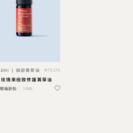
臉部菁華油
|
DHI
NT$ 570
已售完
-玫瑰果極致修護菁華油
L 惜福折扣
10ML