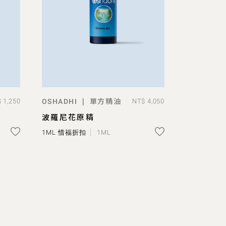
單方精油
|
 1,250
OSHADHI
NT$ 4,050
ADD TO BAG
波羅尼花原精
1ML 惜福折扣
1ML