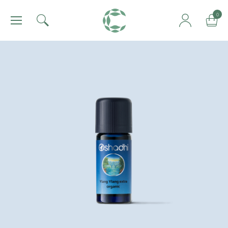
肯園 Canjune
0