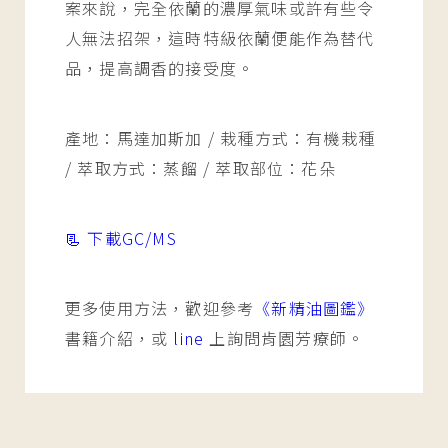
案來說，完全依蘭的濃厚氣味或許有些令
人無法招架，這時特級依蘭便能作為替代
品，提高調香的接受度。
產地：馬達加斯加 / 栽種方式：有機栽種
/ 萃取方式：蒸餾 / 萃取部位：花朵
📃 下載GC/MS
更多使用方法，歡迎參考
《新精油圖鑑》
書籍介紹，或
line
上詢問肯園芳療師。