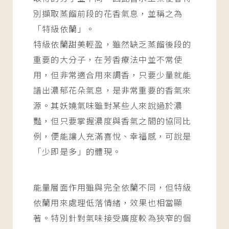
別擷取蒸餾前段的花香氣息，並稱之為
「特級依蘭」。
特級依蘭甜美輕盈，雖然缺乏蒸餾後段的
重要的大分子，在芳香療法中並不常使
用，但非常適合用來調香，只要少量就能
譜出濃郁花朵氣息，是非常重要的香氣來
源。其妖嬈氣味雖對某些人來說過於濃
豔，但只要掌握濃度與香氣之間的協同比
例，便能讓人充滿喜悅、幸福感，可說是
「少即是多」的體現。
能量層面作用雖與完全依蘭不同，但特級
依蘭用來處理低落情緒，效果也相當顯
著。特別針對氣味接受廣度較為狹窄的個