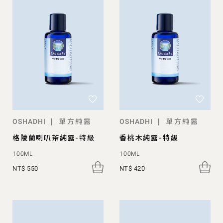
單方純露
單方純露
|
|
OSHADHI
OSHADHI
格陵蘭喇叭茶純露-特級
香桃木純露-特級
100ML
100ML
NT$ 550
NT$ 420