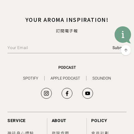
YOUR AROMA INSPIRATION!
訂閱電子報
PODCAST
SPOTIFY
APPLE PODCAST
SOUNDON
SERVICE
ABOUT
POLICY
神話身心體驗
發現肯園
會員計劃