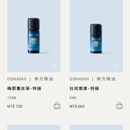
單方精油
單方精油
|
|
OSHADHI
OSHADHI
梅耶薰衣草-特級
杜松漿果-特級
10ML
5ML
NT$ 720
NT$ 660