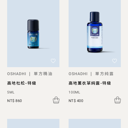
單方精油
單方純露
|
|
OSHADHI
OSHADHI
高地杜松-特級
高地薰衣草純露-特級
5ML
100ML
NT$ 860
NT$ 400