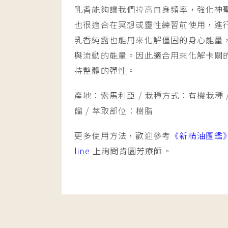
乳香能夠讓我們拉高自身頻率，強化神
也很適合在冥想或靈性練習前使用，進
乳香純露也能用來化解僵固的身心能量
與流動的能量。因此適合用來化解卡關
持整體的彈性。
產地：索馬利亞 / 栽種方式：有機栽種 
餾 / 萃取部位：樹脂
更多使用方法，歡迎參考
《新精油圖鑑
line
上詢問肯園芳療師。