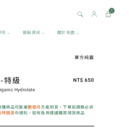
0
學院 ⌵
據點資訊 ⌵
關於肯園 ⌵
單方純露
-特級
NT$ 650
rganic Hydrolate
i 預購商品可能需
數個月
方能到貨，下單前請務必詳
到貨時間表
中規則，如有急用建議購買現貨商品