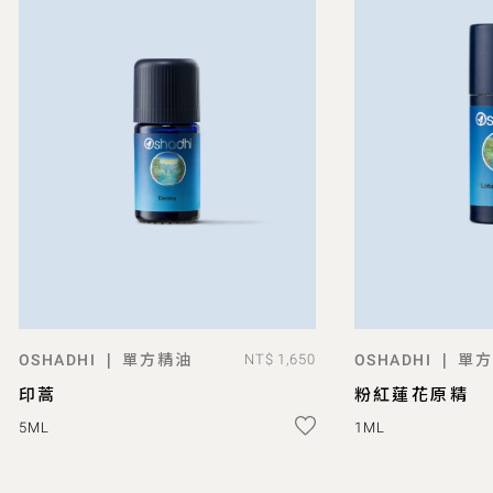
單方精油
單方
|
|
OSHADHI
NT$ 1,650
OSHADHI
ADD TO BAG
AD
印蒿
粉紅蓮花原精
5ML
1ML