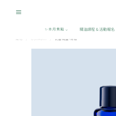
精油課程 & 活動報名
✨本月焦點 ⌵
購物
/
OSHADHI
/
乳香純露-特級