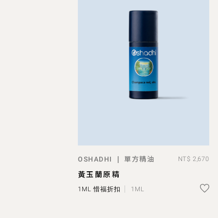
單方精油
|
OSHADHI
NT$ 2,670
ADD TO BAG
黃玉蘭原精
1ML 惜福折扣
1ML