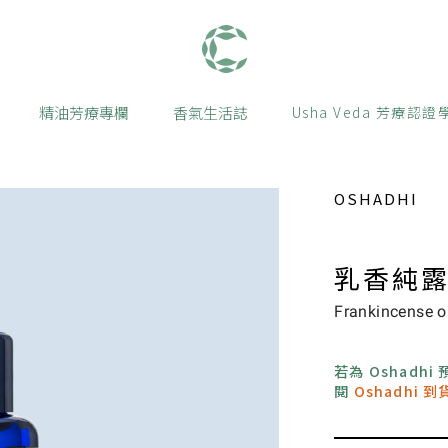
肯園 Canjune
精油芳療專欄
香氣生活誌
Usha Veda 芳療認證
OSHADHI
乳香純露
Frankincense o
若為 Oshadh
閱
Oshadhi 