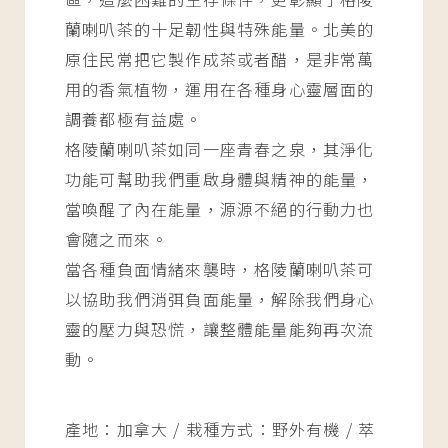
蘭喇叭茶的十足韌性與特殊能量。北美的
原住民常把它製作成茶或者醋，是非常萬
用的香氣植物，運用在各種身心靈層面的
調養都極有益處。
格陵蘭喇叭茶如同一座青春之泉，其淨化
功能可幫助我們重啟身體與精神的能量，
當喚醒了內在能量，源源不絕的行動力也
會隨之而來。
當各種負面情緒來襲時，格陵蘭喇叭茶可
以協助我們消弭負面能量，解除我們身心
靈的壓力與恐慌，讓整體能量能夠再次流
動。
產地：加拿大 / 栽種方式：野外有機 / 萃