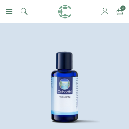
肯園 Canjune
0