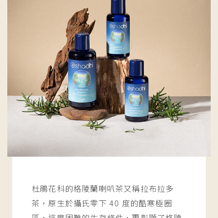
杜鵑花科的格陵蘭喇叭茶又稱拉布拉多
茶，原生於攝氏零下 40 度的酷寒極圈
區，這麼困難的生存條件，更彰顯了格陵