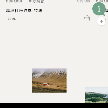
單方純露
|
NT$ 500
OSHADHI
OSHAD
高地杜松純露-特級
桉油醇
100ML
100ML