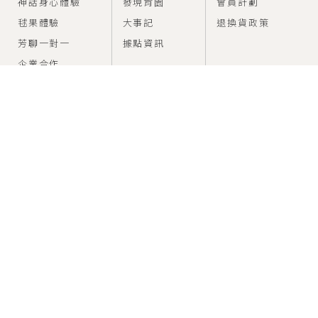
神話身心體驗
發現肯園
會員計劃
毬果體驗
大事記
退換貨政策
芳聊一對一
據點資訊
企業合作
FEED
SUPPORT
香氣情報室
建議使用方法
問題與幫助
CONNECT
SERVICE
service@canjune.com.tw
電話 :
02-27081279
Time：10:00~18:00
LINE ID : @Canjune