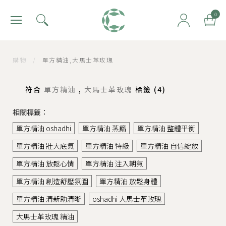
肯園 Canjune
0
購物
/
單方精油,大馬士革玫瑰
符合
單方精油
,
大馬士革玫瑰
標籤 (
4
)
相關標籤：
單方精油 oshadhi
單方精油 蒸餾
單方精油 整體平衡
單方精油 壯大底氣
單方精油 特級
單方精油 自信綻放
單方精油 放鬆心情
單方精油 注入朝氣
單方精油 創造舒壓氛圍
單方精油 放鬆身體
單方精油 清新助清晰
oshadhi 大馬士革玫瑰
大馬士革玫瑰 精油