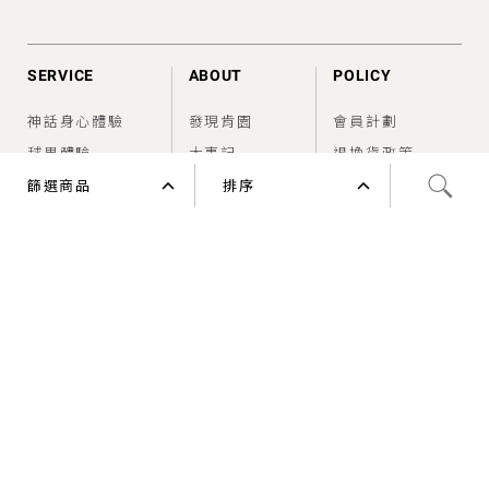
SERVICE
ABOUT
POLICY
神話身心體驗
發現肯園
會員計劃
毬果體驗
大事記
退換貨政策
芳聊一對一
據點資訊
篩選商品
排序
價格高到低
企業合作
價格低到高
Clear All
FEED
SUPPORT
香氣情報室
建議使用方法
植物能量 (
0
)
問題與幫助
心花綻放
產品類別 (
1
)
陽光果實
單方精油
情緒需求 (
0
)
萬能藥草
單方植物油
減輕焦慮
香調 (
0
)
尋光葉片
單方純露
CONNECT
保持專注