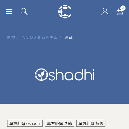
肯園 Canjune
0
購物
/
OSHADHI 品牌專區
/
產品
單方純露 oshadhi
單方純露 蒸餾
單方純露 特級