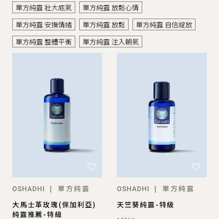
單方純露 壯大底氣
單方純露 放鬆心情
單方純露 安撫情緒
單方純露 放鬆
單方純露 自信綻放
單方純露 整體平衡
單方純露 注入朝氣
單方純露
單方純露
|
|
OSHADHI
OSHADHI
大馬士革玫瑰(保加利亞)
天竺葵純露-特級
純露推薦-特級