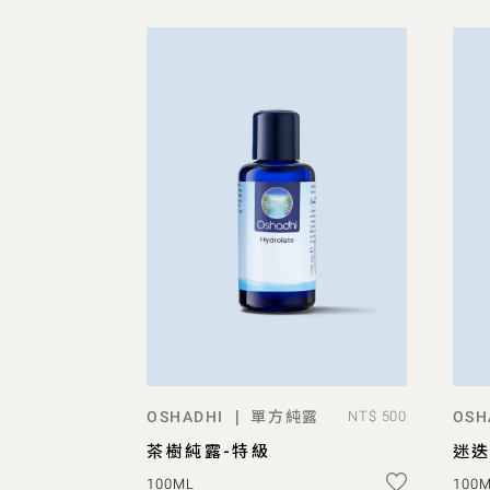
單方純露
|
OSHADHI
NT$ 500
OSH
ADD TO BAG
茶樹純露-特級
迷迭
100ML
100