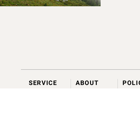
SERVICE
ABOUT
POLI
神話身心體驗
毬果體驗
發現肯園
芳聊一對一
大事記
會員計
企業合作
據點資訊
退換貨