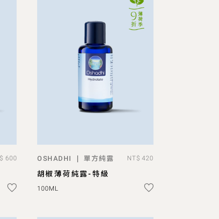
單方純露
|
$ 600
OSHADHI
NT$ 420
ADD TO BAG
胡椒薄荷純露-特級
100ML