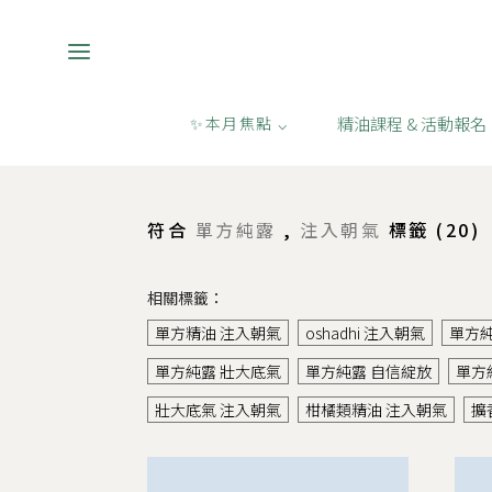
精油課程 & 活動報名
✨本月焦點 ⌵
購物
/
單方純露,注入朝氣
符合
單方純露
,
注入朝氣
標籤 (
20
)
相關標籤：
單方精油 注入朝氣
oshadhi 注入朝氣
單方純露
單方純露 壯大底氣
單方純露 自信綻放
單方
壯大底氣 注入朝氣
柑橘類精油 注入朝氣
擴