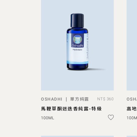
單方純露
|
OSHADHI
NT$ 360
OSH
ADD TO BAG
馬鞭草酮迷迭香純露-特級
高地
100ML
100