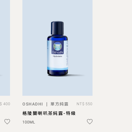
單方純露
|
$ 400
OSHADHI
NT$ 550
ADD TO BAG
格陵蘭喇叭茶純露-特級
100ML