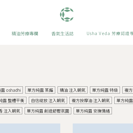
肯園 Canjune
精油芳療專欄
香氣生活誌
Usha Veda 芳療認證
 oshadhi
單方純露 蒸餾
精油 注入朝氣
單方純露 特級
複方
純露 整體平衡
自信綻放 注入朝氣
複方按摩油 注入朝氣
單方純露
香 注入朝氣
單方純露 創造舒壓氛圍
單方純露 安撫情緒