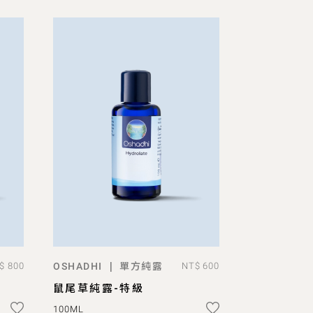
單方純露
|
$ 800
OSHADHI
NT$ 600
ADD TO BAG
鼠尾草純露-特級
100ML