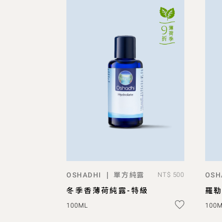
單方純露
|
OSHADHI
NT$ 500
OSH
ADD TO BAG
冬季香薄荷純露-特級
羅勒
100ML
100