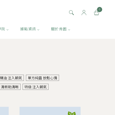
0
學院 ⌵
據點資訊 ⌵
關於肯園 ⌵
精油 注入朝氣
單方純露 放鬆心情
 清新助清晰
特級 注入朝氣