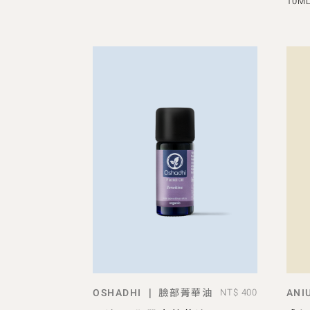
10M
臉部菁華油
|
OSHADHI
NT$ 400
ANI
ADD TO BAG