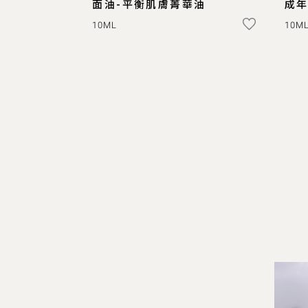
面油-平衡肌膚菁華油
成
10ML
10M