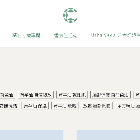
肯園 Canjune
精油芳療專欄
香氣生活誌
Usha Veda 芳療認證
荷荷芭油
菁華油 自信綻放
菁華油 乾性肌
臉部保養 荷荷芭油
菁
 安撫情緒
菁華油 保濕
菁華油 放鬆
放鬆 臉部保養
單方精油 