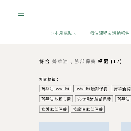
精油課程 & 活動報名
✨本月焦點 ⌵
購物
/
菁華油,臉部保養
符合
菁華油
,
臉部保養
標籤 (
17
)
相關標籤：
菁華油 oshadhi
oshadhi 臉部保養
菁華油 
菁華油 放鬆心情
安撫情緒 臉部保養
菁華油
修護 臉部保養
按摩油 臉部保養