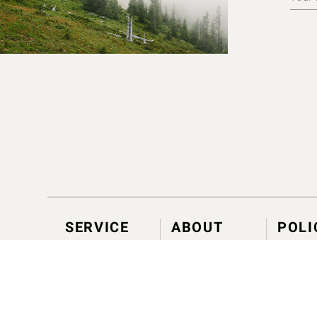
SERVICE
ABOUT
POLI
神話身心體驗
毬果體驗
發現肯園
芳聊一對一
大事記
會員計