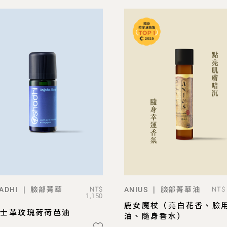
臉部菁華
臉部菁華油
|
|
ADHI
ANIUS
NT$ 
NT$
ADD TO BAG
ADD TO BAG
1,150
鹿女魔杖（亮白花香、臉
馬士革玫瑰荷荷芭油
油、隨身香水）