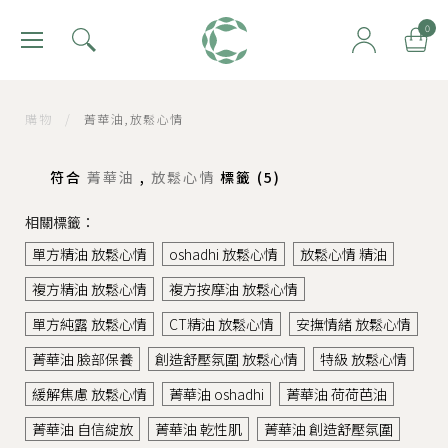
肯園 Canjune
0
購物
/
菁華油,放鬆心情
符合
菁華油
,
放鬆心情
標籤 (
5
)
相關標籤：
單方精油 放鬆心情
oshadhi 放鬆心情
放鬆心情 精油
複方精油 放鬆心情
複方按摩油 放鬆心情
單方純露 放鬆心情
CT精油 放鬆心情
安撫情緒 放鬆心情
菁華油 臉部保養
創造舒壓氛圍 放鬆心情
特級 放鬆心情
緩解焦慮 放鬆心情
菁華油 oshadhi
菁華油 荷荷芭油
菁華油 自信綻放
菁華油 乾性肌
菁華油 創造舒壓氛圍