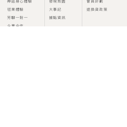
神話身心體驗
發現肯園
會員計劃
毬果體驗
大事記
退換貨政策
芳聊一對一
據點資訊
企業合作
FEED
SUPPORT
香氣情報室
建議使用方法
問題與幫助
CONNECT
SERVICE
service@canjune.com.tw
電話 :
02-27081279
Time：10:00~18:00
LINE ID : @Canjune