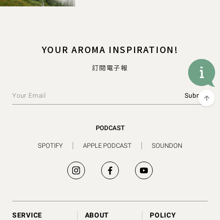
YOUR AROMA INSPIRATION!
訂閱電子報
PODCAST
SPOTIFY
APPLE PODCAST
SOUNDON
SERVICE
ABOUT
POLICY