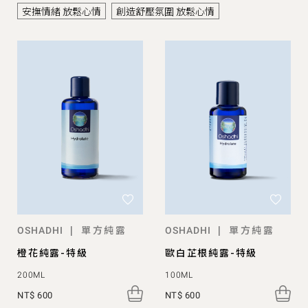
安撫情緒 放鬆心情
創造舒壓氛圍 放鬆心情
單方純露
單方純露
|
|
OSHADHI
OSHADHI
橙花純露-特級
歐白芷根純露-特級
200ML
100ML
NT$ 600
NT$ 600