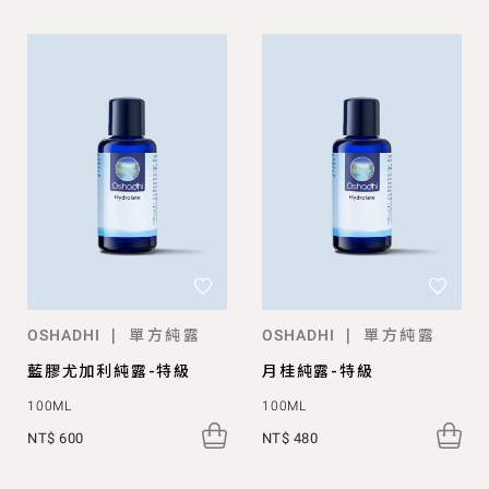
單方純露
單方純露
|
|
OSHADHI
OSHADHI
藍膠尤加利純露-特級
月桂純露-特級
100ML
100ML
NT$ 600
NT$ 480