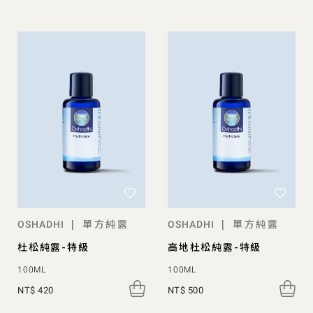
單方純露
單方純露
|
|
OSHADHI
OSHADHI
杜松純露-特級
高地杜松純露-特級
100ML
100ML
NT$ 420
NT$ 500