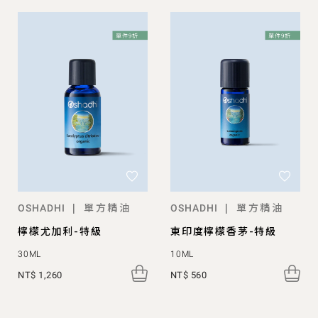
單方精油
單方精油
|
|
OSHADHI
OSHADHI
檸檬尤加利-特級
東印度檸檬香茅-特級
30ML
10ML
NT$ 1,260
NT$ 560