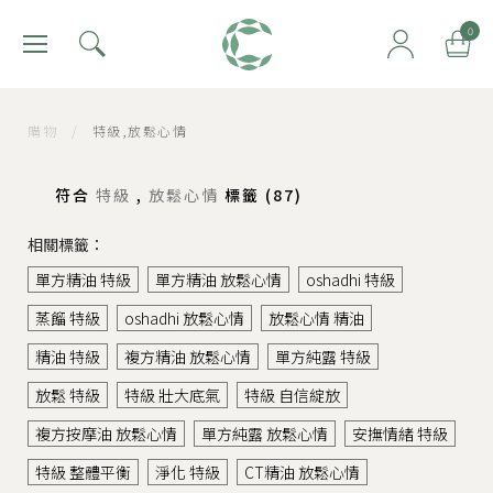
肯園 Canjune
0
購物
/
特級,放鬆心情
符合
特級
,
放鬆心情
標籤 (
87
)
相關標籤：
單方精油 特級
單方精油 放鬆心情
oshadhi 特級
蒸餾 特級
oshadhi 放鬆心情
放鬆心情 精油
精油 特級
複方精油 放鬆心情
單方純露 特級
放鬆 特級
特級 壯大底氣
特級 自信綻放
複方按摩油 放鬆心情
單方純露 放鬆心情
安撫情緒 特級
特級 整體平衡
淨化 特級
CT精油 放鬆心情