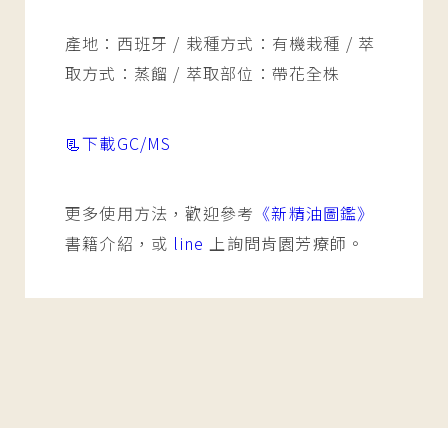
產地：西班牙 / 栽種方式：有機栽種 / 萃
取方式：蒸餾 / 萃取部位：帶花全株
📃下載GC/MS
更多使用方法，歡迎參考
《新精油圖鑑》
書籍介紹，或
line
上詢問肯園芳療師。