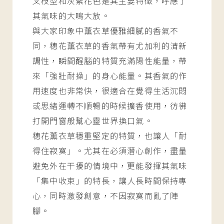
叉枝型和灰紫花色是其主要特徵，呼應了
其氣味的大鳴大放。
與大家印象中薰衣草優雅細膩的香氣不
同，穗花薰衣草的香氣帶有尤加利的清新
調性，瞬間醒腦的特質充滿陽性能量，帶
來「強壯耐操」的身心能量。其香氣的作
用速度也非常快，很適合在覺得生活沉悶
或思緒運轉不順暢的時候擴香使用，彷彿
打開門窗般幫心靈世界換口氣。
穗花薰衣草穩重堅定的特質，也讓人「耐
得住寂寞」。尤其在必須潛心創作，盡量
避免外在干擾的情境中，更能發揮其氣味
「集中收束」的特長，讓人長時間保持專
心，同時激發創意，不因寂寞而亂了陣
腳。