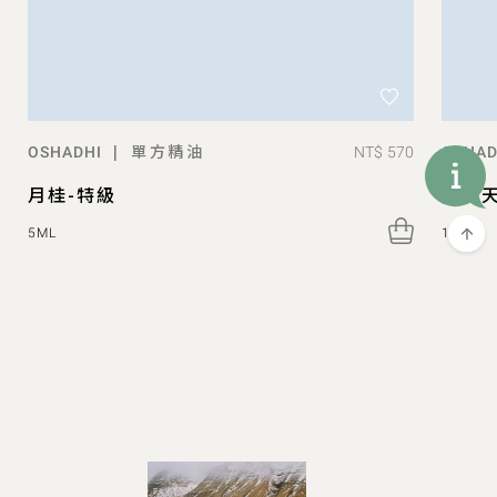
單方精油
|
NT$ 570
OSHADHI
OSHAD
月桂-特級
玫瑰
5ML
10ML