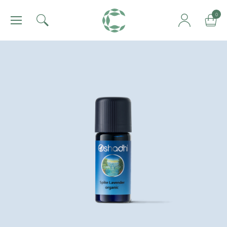
肯園 Canjune
0