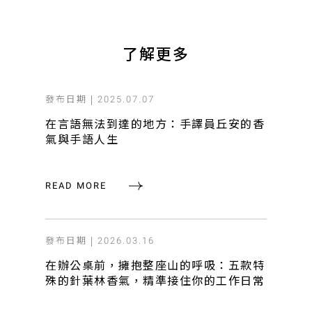
了解更多
發布日期 |
2025.07.07
在言語無法到達的地方：手譯員丘安的香
氣與手語人生
READ MORE
發布日期 |
2026.03.16
在辦公桌前，擁抱整座山的呼吸：五款特
殊的針葉林香氣，精準接住你的工作日常