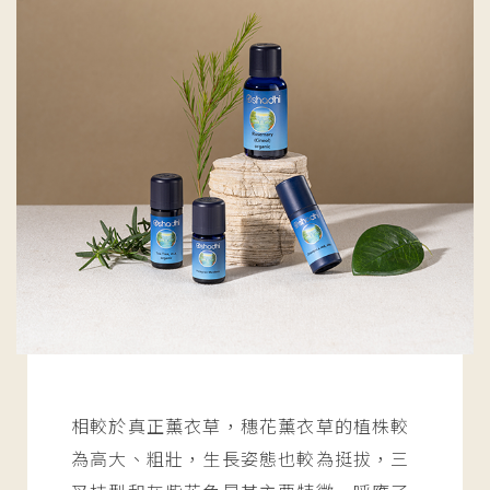
相較於真正薰衣草，穗花薰衣草的植株較
為高大、粗壯，生長姿態也較為挺拔，三