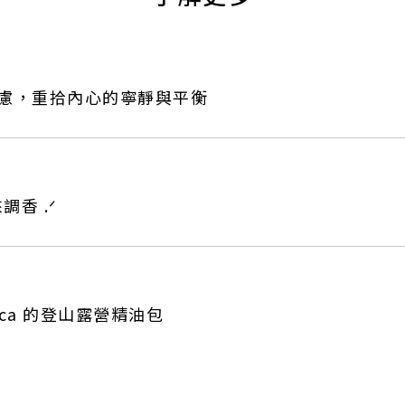
慮，重拾內心的寧靜與平衡
香 .ᐟ
ica 的登山露營精油包