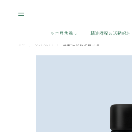
精油課程 & 活動報名
✨本月焦點 ⌵
購物
/
OSHADHI
/
面油-潤顏馥活菁華油