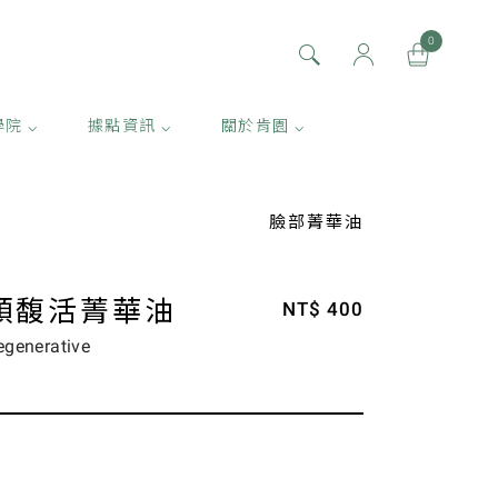
0
學院 ⌵
據點資訊 ⌵
關於肯園 ⌵
臉部菁華油
顏馥活菁華油
NT$ 400
egenerative