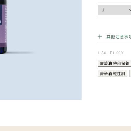
其他注意事
僅供外用，避
1-A01-E1-0001
哺婦及3歲以
菁華油 臉部保養
停用就醫，並
菁華油 乾性肌