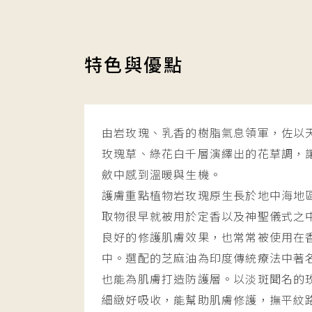
特色與優點
由岩玫瑰、乳香的樹脂氣息領軍，佐以
玫瑰草、綠花白千層演繹出的花草調，
斂中感到溫暖與生機。
護膚重點植物岩玫瑰原生長於地中海地
取物很早就被用於定香以及神聖儀式之
良好的修護肌膚效果，也常常被使用在
中。選配的芝麻油為印度傳統療法中著
也能為肌膚打造防護層。以淡斑聞名的
細緻好吸收，能幫助肌膚修護，撫平紋