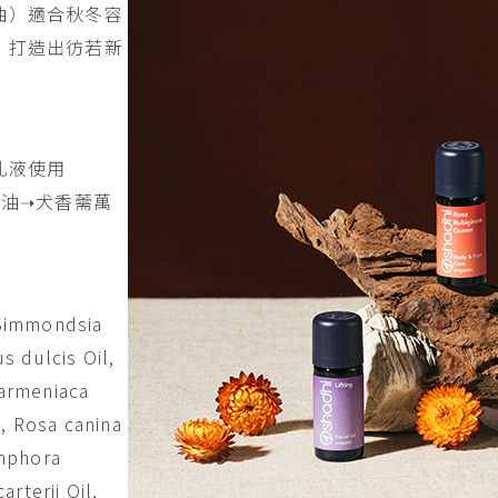
油）適合秋冬容
，打造出彷若新
乳液使用
華油➝犬香薷萬
 Simmondsia
s dulcis Oil,
armeniaca
l, Rosa canina
amphora
rterii Oil,