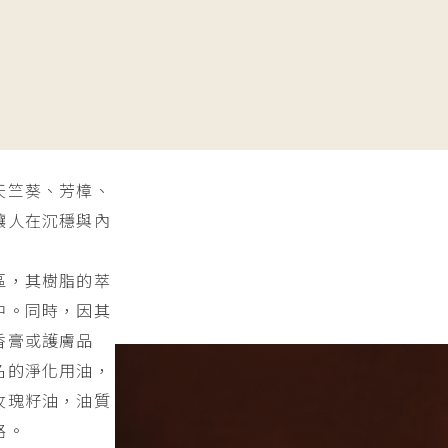
天竺葵、芳樟、
讓人在沉穩與內
區，其樹脂的萃
中。同時，因其
香膏或護膚品
名的淨化用油，
玫瑰籽油，油質
路。