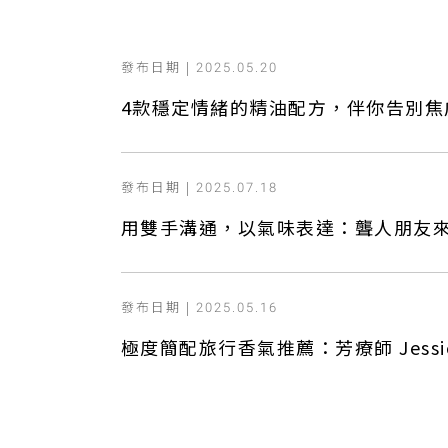
發布日期 |
2025.05.20
4款穩定情緒的精油配方，伴你告別焦
發布日期 |
2025.07.18
用雙手溝通，以氣味表達：聾人朋友來調
發布日期 |
2025.05.16
極度簡配旅行香氣推薦：芳療師 Jess