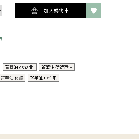
加入購物車
項
開眼唇及傷口。含天然樟腦及薄荷醇，蠶豆症患者、孕
下嬰幼兒禁用。特殊疾病者請先諮詢醫師。若有不適請
菁華油 oshadhi
菁華油 荷荷芭油
置於兒童不及處。
菁華油 修護
菁華油 中性肌