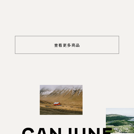
查看更多商品