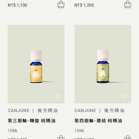
NT$ 1,100
NT$ 1,200
複方精油
複方精油
|
|
CANJUNE
CANJUNE
第三脈輪-轉變 純精油
第四脈輪-連結 純精油
10ML
10ML