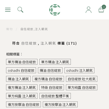
肯園 Canjune
0
購物
/
自信綻放,注入朝氣
符合
自信綻放
,
注入朝氣
標籤 (
171
)
相關標籤：
單方精油 自信綻放
單方精油 注入朝氣
oshadhi 自信綻放
精油 自信綻放
oshadhi 注入朝氣
精油 注入朝氣
複方精油 自信綻放
自信綻放 壯大底氣
複方精油 注入朝氣
特級 自信綻放
單方純露 自信綻放
單方純露 注入朝氣
自信綻放 整體平衡
複方按摩油 自信綻放
複方按摩油 注入朝氣