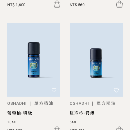
NT$ 1,600
NT$ 560
單方精油
單方精油
|
|
OSHADHI
OSHADHI
葡萄柚-特級
巨冷杉-特級
10ML
5ML