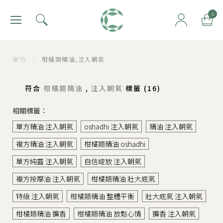
肯園 Canjune
0
購物
/
柑橘類精油,注入朝氣
符合
柑橘類精油
,
注入朝氣
標籤 (
16
)
相關標籤：
單方精油 注入朝氣
oshadhi 注入朝氣
精油 注入朝氣
複方精油 注入朝氣
柑橘類精油 oshadhi
單方純露 注入朝氣
自信綻放 注入朝氣
複方按摩油 注入朝氣
柑橘類精油 壯大底氣
特級 注入朝氣
柑橘類精油 整體平衡
壯大底氣 注入朝氣
柑橘類精油 擴香
柑橘類精油 放鬆心情
擴香 注入朝氣