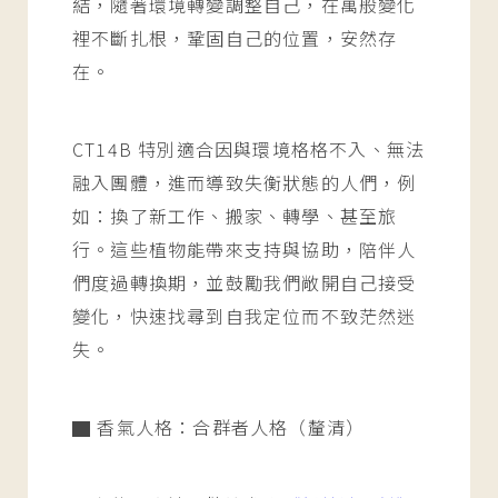
結，隨著環境轉變調整自己，在萬般變化
裡不斷扎根，鞏固自己的位置，安然存
在。
CT14B 特別適合因與環境格格不入、無法
融入團體，進而導致失衡狀態的人們，例
如：換了新工作、搬家、轉學、甚至旅
行。這些植物能帶來支持與協助，陪伴人
們度過轉換期，並鼓勵我們敞開自己接受
變化，快速找尋到自我定位而不致茫然迷
失。
▇ 香氣人格：合群者人格（釐清）