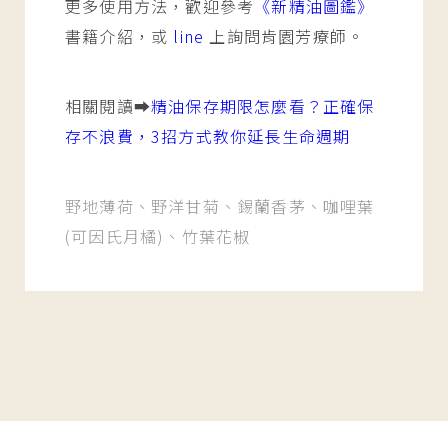
更多使用方法，歡迎參考
《新精油圖鑑》
書籍介紹，或
line
上詢問肯園芳療師。
相關閱讀➡️
精油保存期限怎麼看？正確保
存不浪費，3招方式教你延長生命週期
野地薄荷、野洋甘菊、錫蘭香茅、咖哩葉
(可因氏月橘)、竹葉花椒