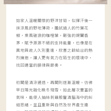
如家人溫暖關懷的野洋甘菊，似揮汗後一
抹涼風的野地薄荷，膽試過人的竹葉花
椒，乘風破浪的咖哩葉，剛強的錫蘭香
茅，賦予源源不絕的支持能量，也像是在
異地與故人久別重逢，欣喜之餘給出的熱
烈擁抱，讓人更有氣力在陌生的環境中，
找回適當的韻律與節奏。
初聞是清涼通透，再聞則逐漸溫暖，彷彿
早日陽光融化晚冬殘雪，如此層次豐富的
氣味，能使人抽絲剝繭般釐清腦海中的糾
結思緒，並且重新與自然及世界產生連