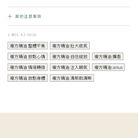
孕婦
嬰兒
其他注意事項
孕期 0-7 個月避
3 歲前嬰幼兒避
免使用
免使用
​使用後請旋緊瓶蓋，置放於陰涼乾燥處，勿直接照射陽光。
1-B01-A2-0016
複方精油 整體平衡
複方精油 壯大底氣
複方精油 放鬆心情
複方精油 自信綻放
複方精油 擴香
複方精油 情境轉換
複方精油 注入朝氣
複方精油 anius
複方精油 放鬆身體
複方精油 清新助清晰