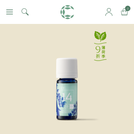
肯園 Canjune
0