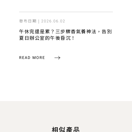
發布日期 |
2026.06.02
午休完還是累？三步驟香氣養神法，告別
夏日辦公室的午後昏沉！
READ MORE
相似產品