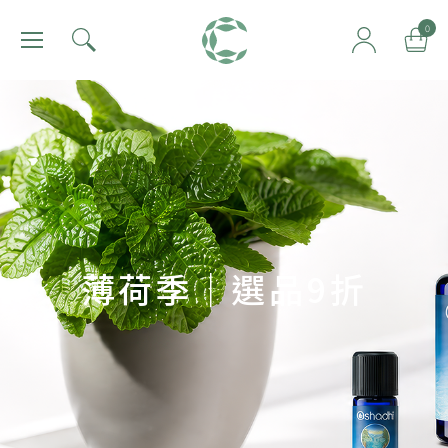
肯園 Canjune
0
薄荷季｜選品9折