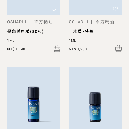
單方精油
單方精油
|
|
OSHADHI
OSHADHI
墨角藻原精(80%)
土木香-特級
1ML
1ML
NT$ 1,140
NT$ 1,250