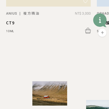
複方精油
|
NT$ 3,000
ANIUS
OSHAD
CT9
肉桂
10ML
5ML