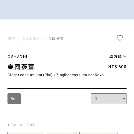
購物
/
OSHADHI
/
泰國蔘薑
OSHADHI
單方精油
泰國蔘薑
NT$ 600
Ginger cassumunar (Plai) / Zingiber cassumunar Roxb.
5ml
1-A01-A1-0368