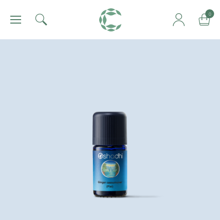
肯園 Canjune
0