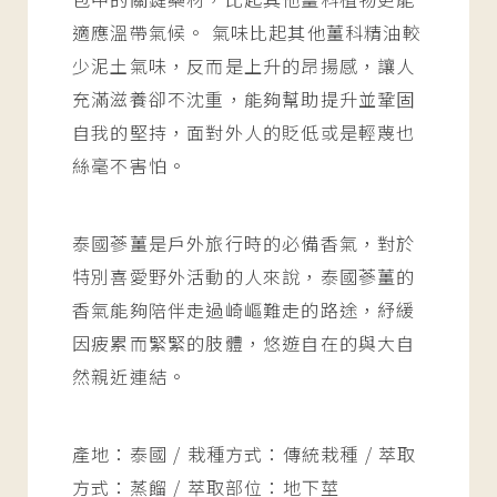
適應溫帶氣候。 氣味比起其他薑科精油較
少泥土氣味，反而是上升的昂揚感，讓人
充滿滋養卻不沈重，能夠幫助提升並鞏固
自我的堅持，面對外人的貶低或是輕蔑也
絲毫不害怕。
泰國蔘薑是戶外旅行時的必備香氣，對於
特別喜愛野外活動的人來說，泰國蔘薑的
香氣能夠陪伴走過崎嶇難走的路途，紓緩
因疲累而緊緊的肢體，悠遊自在的與大自
然親近連結。
產地：泰國 / 栽種方式：傳統栽種 / 萃取
方式：蒸餾 / 萃取部位：地下莖