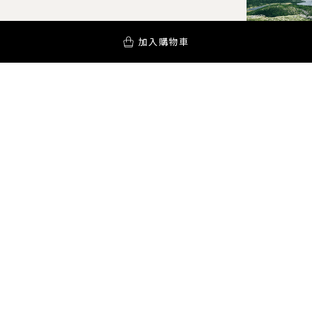
加入購物車
YOUR AROMA INSPIRATION!
訂閱電子報
PODCAST
SPOTIFY
APPLE PODCAST
SOUNDON