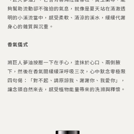
夠幫助流動卻不強迫的氣息，就像是夏天站在清澈透
明的小溪流當中，感受柔軟、清涼的溪水，緩緩代謝
身心的雜質與沉重。
香氣儀式
將巨人夢油按壓一下在手心，塗抹於心口、兩側腋
下，然後在香氣間緩緩深呼吸三次，心中默念零極限
四句偈：「對不起、請原諒我、謝謝你、我愛你」，
讓念頭自然來去，感受植物能量帶來的洗滌與釋懷。