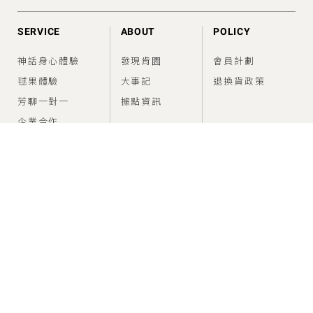
SERVICE
ABOUT
POLICY
神話身心體驗
發現肯園
會員計劃
毬果體驗
大事記
退換貨政策
芳聊一對一
據點資訊
企業合作
FEED
SUPPORT
香氣情報室
建議使用方法
問題與幫助
CONNECT
SERVICE
service@canjune.com.tw