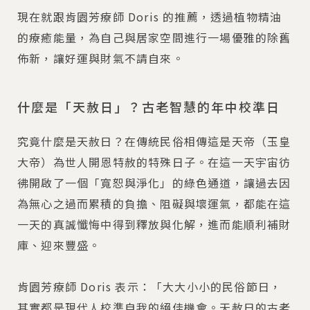
現在就跟肯園芳療師 Doris 的推薦，透過植物精油
的療癒能量，為自己與居家空間進行一場優雅的除舊
佈新，讓好運與財氣不請自來。
什麼是「天赦日」？古老智慧的年中校準日
究竟什麼是天赦日？在傳統民俗相傳這是天帝（玉皇
大帝）為世人開恩特赦的特殊日子。在這一天宇宙彷
彿開啟了一個「寬恕與淨化」的綠色通道，讓過去因
為無心之過而累積的負擔、阻礙與壞運氣，都能在這
一天的真誠懺悔中得到釋放與化解，進而能順利補財
庫、迎來豐盛。
肯園芳療師 Doris 表示：「大大小小的民俗節日，
其實都是現代人校準自我的絕佳機會。天赦日的古老