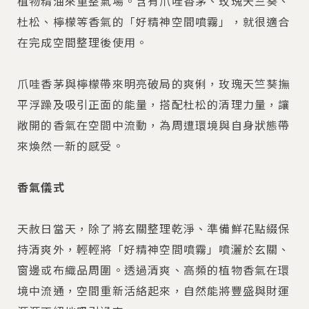
植物精油來重整氣場。含有爪哇香茅、玫瑰天竺葵、
杜松、檸檬等香氣的「好精神空間噴霧」，就很適合
在完成空間整理後使用。
爪哇香茅與檸檬帶來明亮破局的爽俐，玫瑰天竺葵撫
平浮躁及吸引正面的能量，搭配杜松的清理力量，讓
敞開的香氣在空間中流動，為周遭環境與自身狀態帶
來煥然一新的感受。
香氣儀式
天赦日當天，除了將玄關整理乾淨、準備鮮花點綴保
持清爽外，輕輕將「好精神空間噴霧」噴灑於玄關、
窗邊或布織品周圍。透過清爽、高頻的植物香氣在環
境中流通，空間重新活絡起來，自然能將豐盛與財運