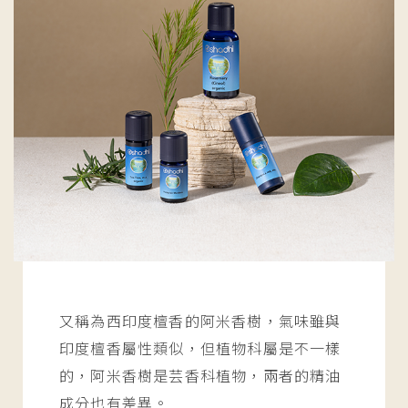
又稱為西印度檀香的阿米香樹，氣味雖與
印度檀香屬性類似，但植物科屬是不一樣
的，阿米香樹是芸香科植物，兩者的精油
成分也有差異。