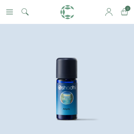
肯園 Canjune
0