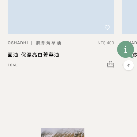
臉部菁華油
|
NT$ 400
OSHADHI
OSHAD
面油-保濕亮白菁華油
特級
10ML
10ML