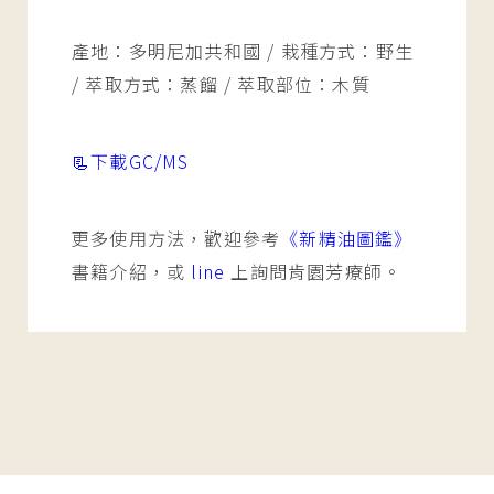
產地：多明尼加共和國 / 栽種方式：野生
/ 萃取方式：蒸餾 / 萃取部位：木質
📃下載GC/MS
更多使用方法，歡迎參考
《新精油圖鑑》
書籍介紹，或
line
上詢問肯園芳療師。