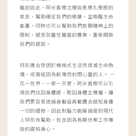
雖說如此，阿米香樹沈穩如老樹扎根般的
氣息，幫助穩定我們的根基，並喚醒生命
能量，同時也可以幫助我們放開精神上的
限制，感受到靈性層面的豐美，重新開啟
我們的感知。
特別適合受困於機械式生活而熄滅生命熱
情，或曾經因為創傷而封閉心靈的人。 一
花一世界、一草一天堂，阿米香樹可以引
領我們找回身體感，取回身體主導權，讓
我們更容易透過身軀這具載體去感知身邊
一切的細微，因此對腦力施展過度的現代
人特別有幫助，包含因為長期伏案工作導
致的遲鈍身心。