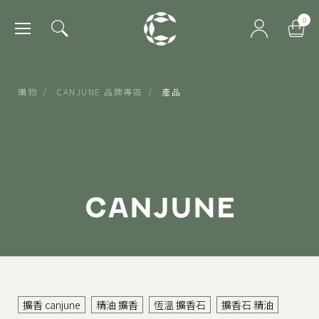
肯園 Canjune
0
購物
/
CANJUNE 品牌專區
/
產品
擴香 canjune
精油 擴香
恆溫 擴香石
擴香石 精油