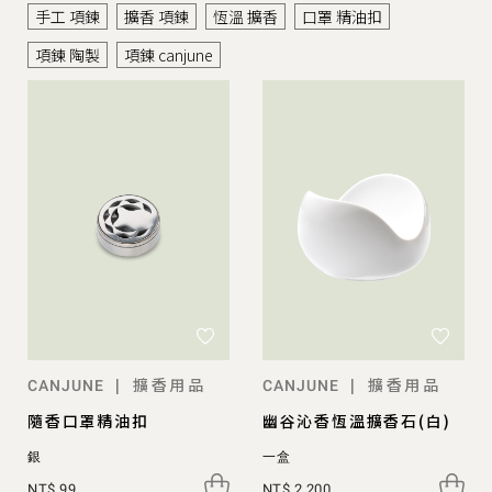
手工 項鍊
擴香 項鍊
恆溫 擴香
口罩 精油扣
項鍊 陶製
項鍊 canjune
擴香用品
擴香用品
|
|
CANJUNE
CANJUNE
隨香口罩精油扣
幽谷沁香恆溫擴香石(白)
銀
一盒
NT$ 99
NT$ 2,200