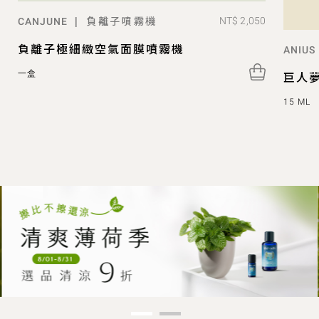
負離子噴霧機
|
NT$ 2,050
CANJUNE
負離子極細緻空氣面膜噴霧機
ANIUS
一盒
巨人
15 ML