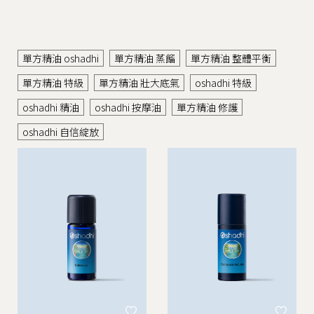
單方精油 oshadhi
單方精油 蒸餾
單方精油 整體平衡
單方精油 特級
單方精油 壯大底氣
oshadhi 特級
oshadhi 精油
oshadhi 按摩油
單方精油 修護
oshadhi 自信綻放