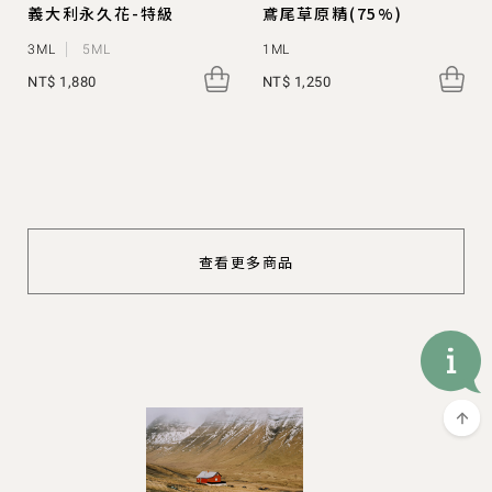
義大利永久花-特級
鳶尾草原精(75%)
3ML
5ML
1ML
NT$ 1,880
NT$ 1,250
查看更多商品