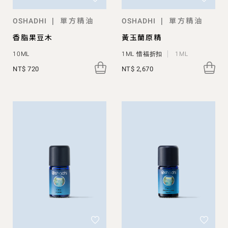
單方精油
單方精油
|
|
OSHADHI
OSHADHI
香脂果豆木
黃玉蘭原精
10ML
1ML 惜福折扣
1ML
NT$ 720
NT$ 2,670