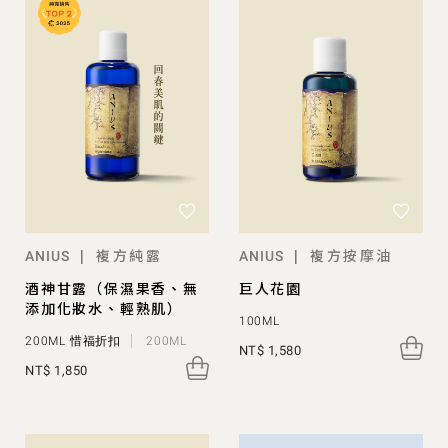
複方純露
複方按摩油
|
|
ANIUS
ANIUS
酒神甘露（保濕果香、無
巨人花園
添加化妝水、輕熟肌）
100ML
200ML 惜福折扣
200ML
NT$ 1,580
NT$ 1,850