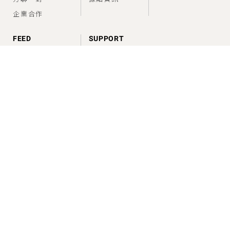
企業合作
FEED
SUPPORT
香氣情報室
建議使用方法
問題與幫助
CONNECT
SERVICE
service@canjune.com.tw
電話 :
02-27081279
Time：10:00~18:00
LINE ID : @Canjune
服務條款
隱私權政策
© 2026, CANJUNE 肯園國際