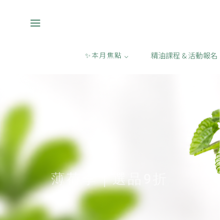
精油課程 & 活動報名
✨本月焦點 ⌵
薄荷季｜選品9折