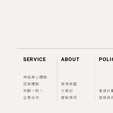
SERVICE
ABOUT
POLI
神話身心體驗
毬果體驗
發現肯園
芳聊一對一
大事記
會員計
企業合作
據點資訊
退換貨