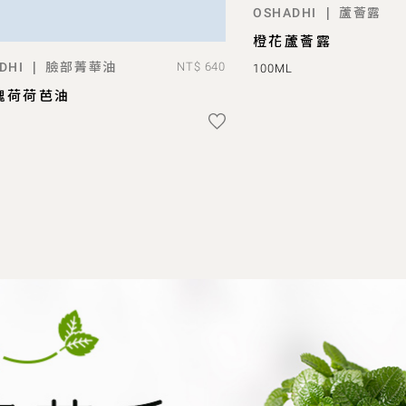
蘆薈露
|
OSHADHI
ADD T
橙花蘆薈露
臉部菁華油
|
DHI
NT$ 640
100ML
ADD TO BAG
瑰荷荷芭油