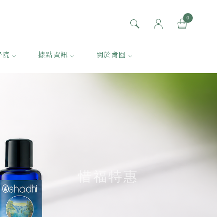
0
學院 ⌵
據點資訊 ⌵
關於肯園 ⌵
惜福特惠