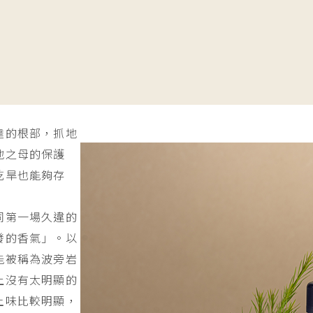
達的根部，抓地
地之母的保護
乾旱也能夠存
同第一場久違的
發的香氣」。以
能被稱為波旁岩
上沒有太明顯的
土味比較明顯，