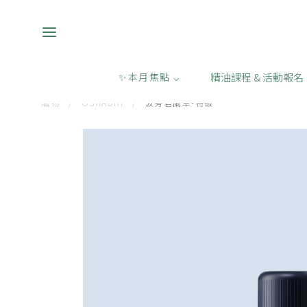
精油課程 & 活動報名
✨本月焦點 ⌵
購物
/
OSHADHI
/
波旁岩蘭草-特級