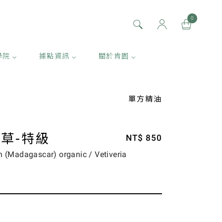
0
學院 ⌵
據點資訊 ⌵
關於肯園 ⌵
單方精油
草-特級
NT$ 850
n (Madagascar) organic / Vetiveria