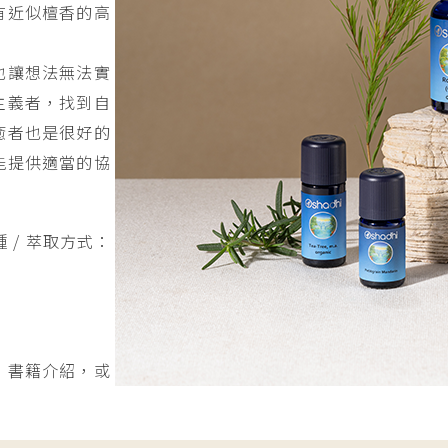
有近似檀香的高
也讓想法無法實
主義者，找到自
癒者也是很好的
能提供適當的協
 / 萃取方式：
》
書籍介紹，或