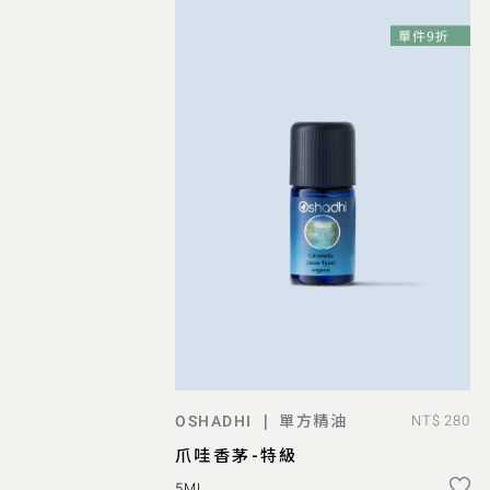
單方精油
|
OSHADHI
NT$ 280
預購
爪哇香茅-特級
5ML