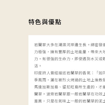
特色與優點
岩蘭草大多在潮濕河岸邊生長。綿密發
力極強，擁有豐厚的土地能量，帶來大
力。有很強的生命力，即使遇到水災或
活。
印度詩人曾經描述岩蘭草的香氣：「如
季風雨，灑在被烈火烤過的土地上後散
馬達加斯加島、留尼旺島所生產的，才
蘭草。波旁岩蘭草跟一般岩蘭草在功效
差異，只是在氣味上一般的岩蘭草的泥