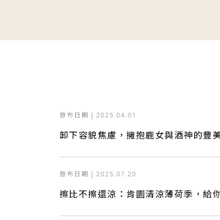
發布日期 |
2025.04.01
卸下容貌焦慮，擁抱鹿女與酒神的豐
發布日期 |
2025.07.20
擦比不擦還涼：肯園清涼薄荷季，給