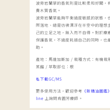
波旁岩蘭草的香氣則是比較柔和好聞，
貴木質香氣。
波旁岩蘭草能夠平衡過度敏感的狀態，
際落地、總是彷彿漂浮在半空中的理想
己的立足之地，無入而不自得。對於療
保護香氣，不過度耗損自己的同時，也
助。
產地：馬達加斯加 / 栽種方式：有機栽種
蒸餾 / 萃取部位：根
📃下載GC/MS
更多使用方法，歡迎參考
《新精油圖鑑
line
上詢問肯園芳療師。