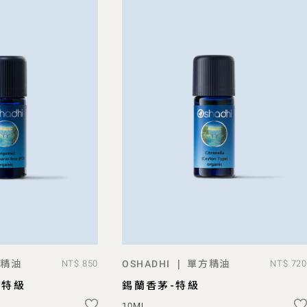
精油
單方精油
|
NT$ 850
OSHADHI
NT$ 720
D TO BAG
ADD TO BAG
-特級
錫蘭香茅-特級
10ML