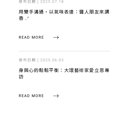
發布日期 |
2025.07.18
用雙手溝通，以氣味表達：聾人朋友來調
香 .ᐟ
READ MORE
發布日期 |
2025.06.03
身與心的鬆鬆平衡：大環藝術家愛立恩專
訪
READ MORE