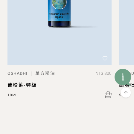
單方精油
|
NT$ 800
OSHADHI
OSHAD
苦橙葉-特級
高地
10ML
5ML