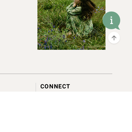
CONNECT
service@canjune.com.tw
LINE ID :
@Canjune
電話 :
02-27081279
統編 : 16301220
客服時間 :