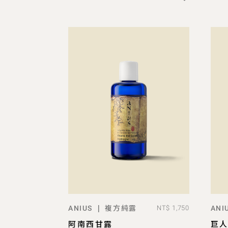
複方純露
|
ANIUS
NT$ 1,750
ANI
ADD TO BAG
阿南西甘露
巨