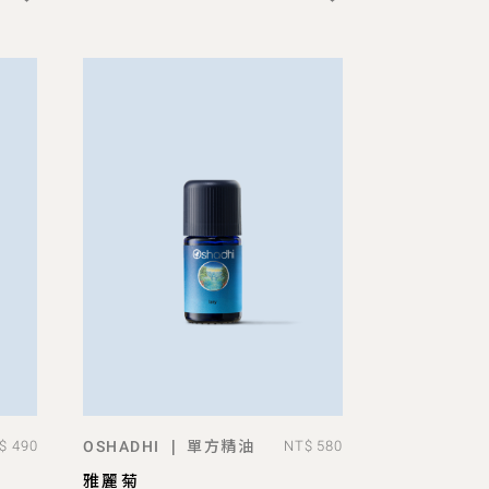
單方精油
|
$ 490
OSHADHI
NT$ 580
ADD TO BAG
雅麗菊