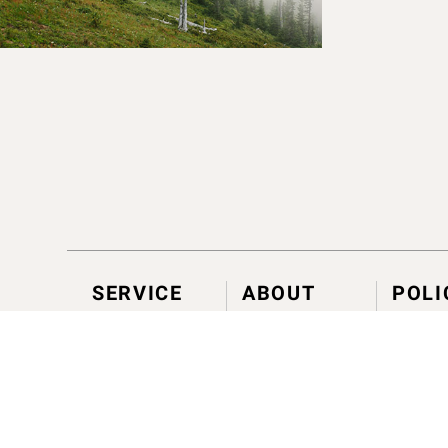
SERVICE
ABOUT
POLI
神話身心體驗
毬果體驗
發現肯園
芳聊一對一
大事記
會員計
企業合作
據點資訊
退換貨