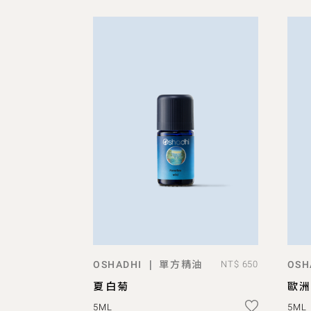
單方精油
|
OSHADHI
NT$ 650
OSH
ADD TO BAG
夏白菊
歐洲
5ML
5ML