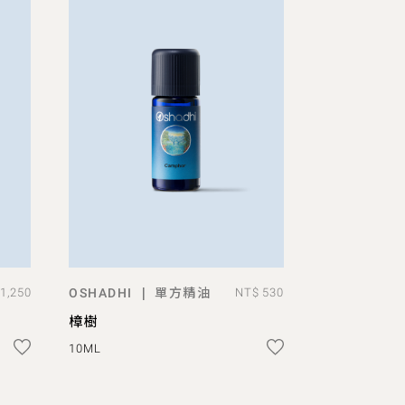
單方精油
|
1,250
OSHADHI
NT$ 530
ADD TO BAG
樟樹
10ML