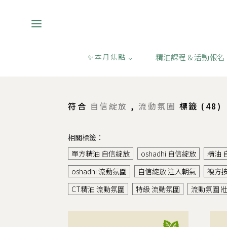
精油課程 & 活動報名
✨本月焦點 ⌵
購物
/
自信綻放,流動氛圍
符合
自信綻放
,
流動氛圍
標籤 (
48
)
相關標籤：
單方精油 自信綻放
oshadhi 自信綻放
精油 
oshadhi 流動氛圍
自信綻放 注入朝氣
複方
CT精油 流動氛圍
特級 流動氛圍
流動氛圍 