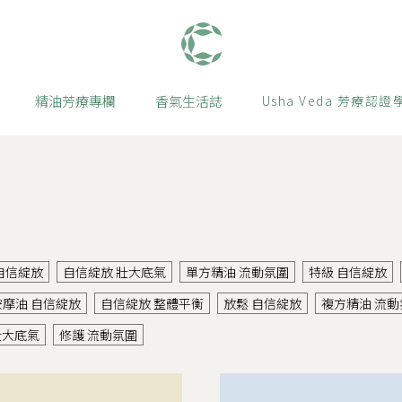
肯園 Canjune
精油芳療專欄
香氣生活誌
Usha Veda 芳療認證
自信綻放
自信綻放 壯大底氣
單方精油 流動氛圍
特級 自信綻放
按摩油 自信綻放
自信綻放 整體平衡
放鬆 自信綻放
複方精油 流動
壯大底氣
修護 流動氛圍