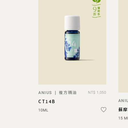
複方精油
|
ANIUS
NT$ 1,050
ADD TO BAG
ANI
CT14B
蘇
10ML
15 M