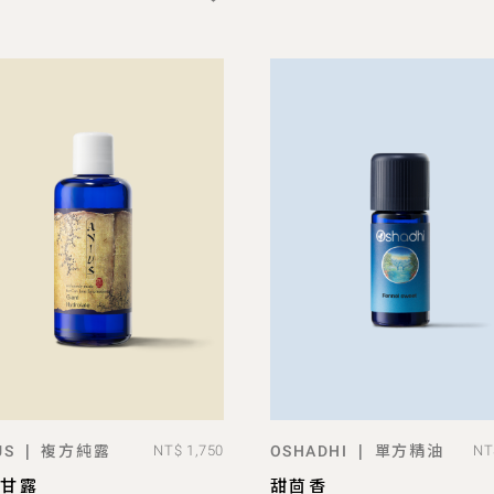
複方純露
單方精油
|
|
US
NT$ 1,750
OSHADHI
NT
ADD TO BAG
ADD TO BAG
人甘露
甜茴香