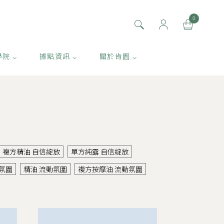
0
學院 ⌵
據點資訊 ⌵
關於肯園 ⌵
複方精油 自信綻放
單方純露 自信綻放
氛圍
精油 流動氛圍
複方按摩油 流動氛圍