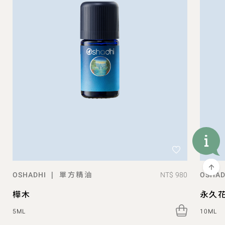
單方精油
|
NT$ 980
OSHADHI
OSHAD
樺木
永久
5ML
10ML