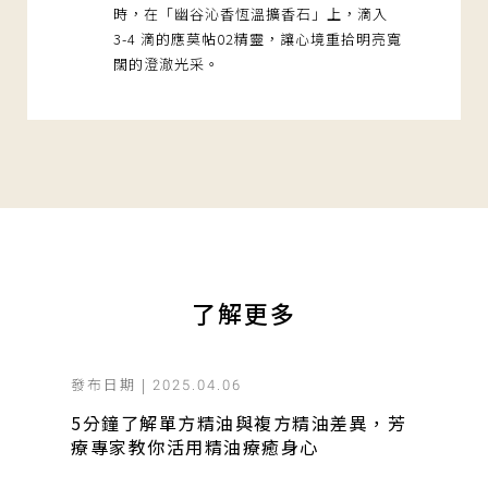
時，在「幽谷沁香恆溫擴香石」上，滴入
3-4 滴的應莫帖02精靈，讓心境重拾明亮寬
闊的澄澈光采。
了解更多
發布日期 |
2025.04.06
5分鐘了解單方精油與複方精油差異，芳
療專家教你活用精油療癒身心