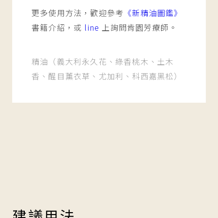
更多使用方法，歡迎參考
《新精油圖鑑》
書籍介紹，或
line
上詢問肯園芳療師。
精油（義大利永久花、綠香桃木、土木
香、醒目薰衣草、尤加利、科西嘉黑松）
建議用法