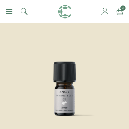
肯園 Canjune
0