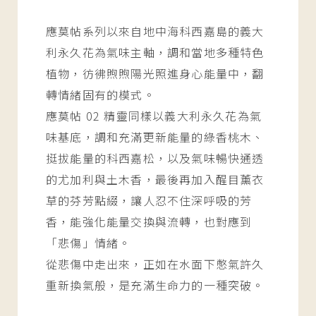
應莫帖系列以來自地中海科西嘉島的義大
利永久花為氣味主軸，調和當地多種特色
植物，彷彿煦煦陽光照進身心能量中，翻
轉情緒固有的模式。
應莫帖 02 精靈同樣以義大利永久花為氣
味基底，調和充滿更新能量的綠香桃木、
挺拔能量的科西嘉松，以及氣味暢快通透
的尤加利與土木香，最後再加入醒目薰衣
草的芬芳點綴，讓人忍不住深呼吸的芳
香，能強化能量交換與流轉，也對應到
「悲傷」情緒。
從悲傷中走出來，正如在水面下憋氣許久
重新換氣般，是充滿生命力的一種突破。