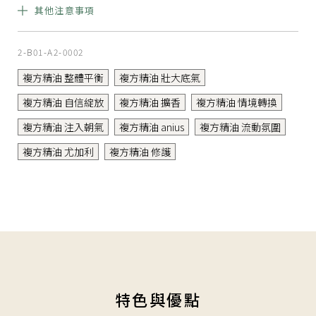
孕婦
其他注意事項
孕期 0-7 個月避
免使用
純精油，請稀釋後再使用。​使用後請旋緊瓶蓋，置放於陰涼乾
2-B01-A2-0002
燥處，勿直接照射陽光。
複方精油 整體平衡
複方精油 壯大底氣
複方精油 自信綻放
複方精油 擴香
複方精油 情境轉換
複方精油 注入朝氣
複方精油 anius
複方精油 流動氛圍
複方精油 尤加利
複方精油 修護
特色與優點