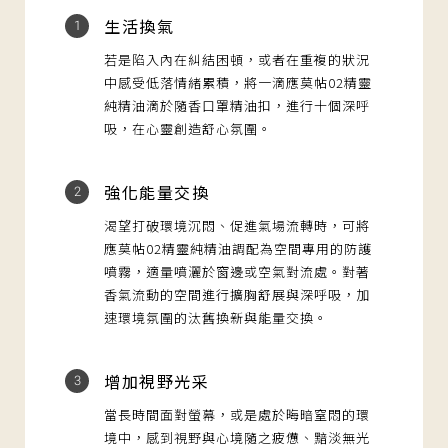
生活換氣
1
若是陷入內在糾結困頓，或者在重複的狀況
中感受低落情緒累積，將一滴應莫帖02精靈
純精油滴於隨香口罩精油扣，進行十個深呼
吸，在心靈創造舒心氛圍。
強化能量交換
2
渴望打破環境沉悶、促進氣場流轉時，可將
應莫帖02精靈純精油調配為空間專用的防護
噴霧，適量噴灑於窗邊或空氣對流處。對著
香氣流動的空間進行擴胸舒展與深呼吸，加
速環境氛圍的汰舊換新與能量交換。
增加視野光采
3
當長時間面對螢幕，或是處於晦暗窒悶的環
境中，感到視野與心境隨之疲憊、黯淡無光