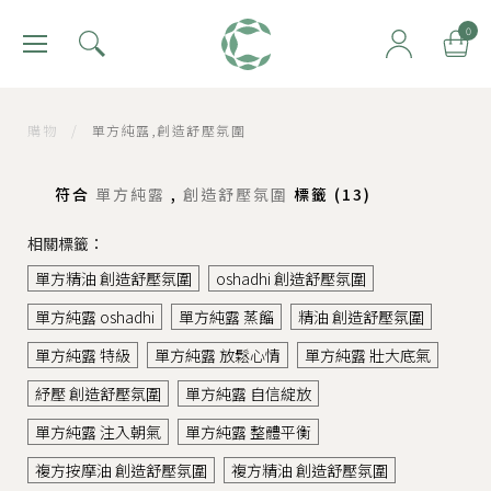
肯園 Canjune
0
購物
/
單方純露,創造舒壓氛圍
符合
單方純露
,
創造舒壓氛圍
標籤 (
13
)
相關標籤：
單方精油 創造舒壓氛圍
oshadhi 創造舒壓氛圍
單方純露 oshadhi
單方純露 蒸餾
精油 創造舒壓氛圍
單方純露 特級
單方純露 放鬆心情
單方純露 壯大底氣
紓壓 創造舒壓氛圍
單方純露 自信綻放
單方純露 注入朝氣
單方純露 整體平衡
複方按摩油 創造舒壓氛圍
複方精油 創造舒壓氛圍