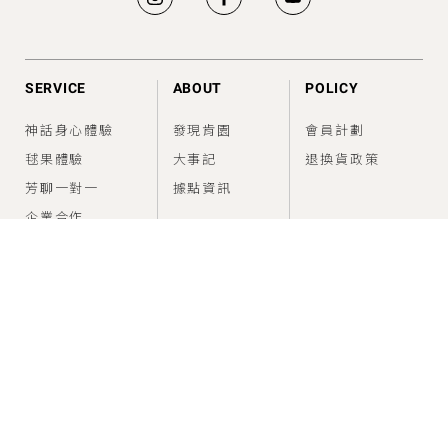
SERVICE
ABOUT
POLICY
神話身心體驗
發現肯園
會員計劃
毬果體驗
大事記
退換貨政策
芳聊一對一
據點資訊
企業合作
FEED
SUPPORT
香氣情報室
建議使用方法
問題與幫助