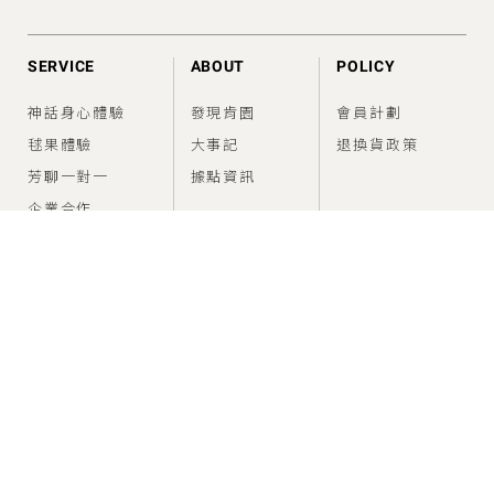
SERVICE
ABOUT
POLICY
神話身心體驗
發現肯園
會員計劃
毬果體驗
大事記
退換貨政策
芳聊一對一
據點資訊
企業合作
FEED
SUPPORT
香氣情報室
建議使用方法
問題與幫助
CONNECT