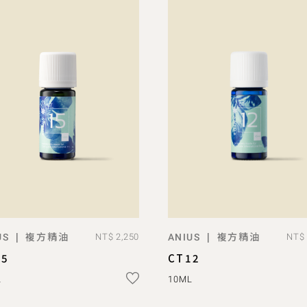
複方精油
複方精油
|
|
US
NT$ 2,250
ANIUS
NT$ 
ADD TO BAG
ADD TO BAG
15
CT12
L
10ML