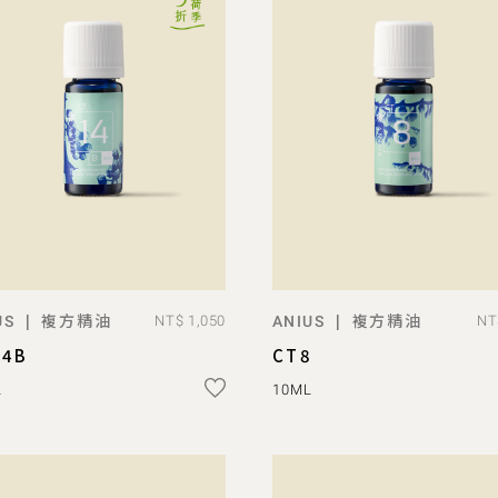
複方精油
複方精油
|
|
US
NT$ 1,050
ANIUS
NT
ADD TO BAG
ADD TO BAG
14B
CT8
L
10ML