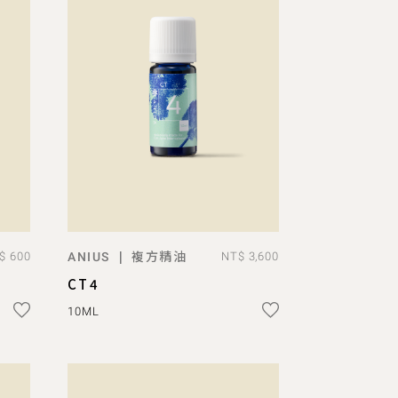
複方精油
|
$ 600
ANIUS
NT$ 3,600
ADD TO BAG
CT4
10ML