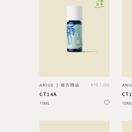
複方精油
|
ANIUS
NT$ 1,050
ANI
ADD TO BAG
CT14A
CT
10ML
10M