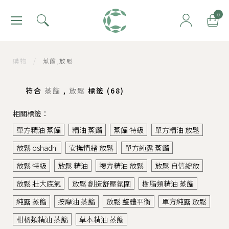
肯園 Canjune
0
購物
/
蒸餾,放鬆
符合
蒸餾
,
放鬆
標籤 (
68
)
相關標籤：
單方精油 蒸餾
精油 蒸餾
蒸餾 特級
單方精油 放鬆
放鬆 oshadhi
安撫情緒 放鬆
單方純露 蒸餾
放鬆 特級
放鬆 精油
複方精油 放鬆
放鬆 自信綻放
放鬆 壯大底氣
放鬆 創造舒壓氛圍
樹脂類精油 蒸餾
純露 蒸餾
按摩油 蒸餾
放鬆 整體平衡
單方純露 放鬆
柑橘類精油 蒸餾
草本精油 蒸餾