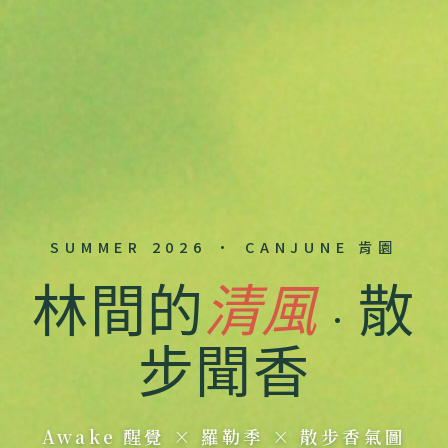
SUMMER 2026 · CANJUNE 肯園
林間的
清風
· 散
步聞香
Awake 醒覺 × 羅勒季 × 散步香氣圖