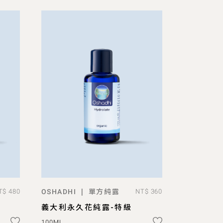
單方純露
|
T$ 480
OSHADHI
NT$ 360
預購
義大利永久花純露-特級
100ML