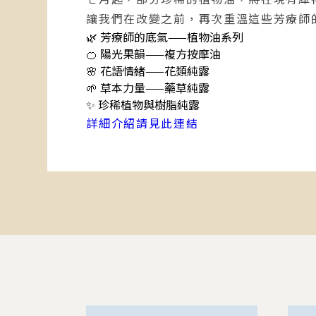
讓我們在改變之前，再次重溫這些芳療師
🌿 芳療師的底氣——植物油系列
🍊 陽光果韻——複方按摩油
🌸 花語情緒——花類純露
🌱 草本力量——藥草純露
✨ 珍稀植物與樹脂純露
詳細介紹請見此連結