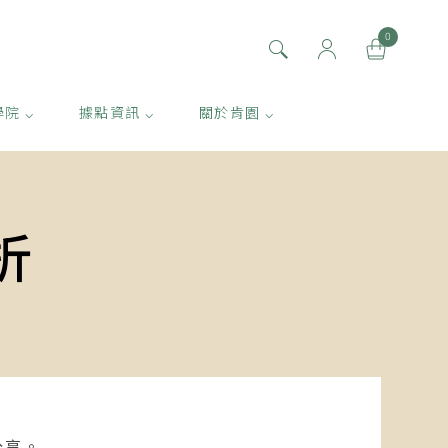
0
學院 ⌵
據點資訊 ⌵
關於肯園 ⌵
折
分享。