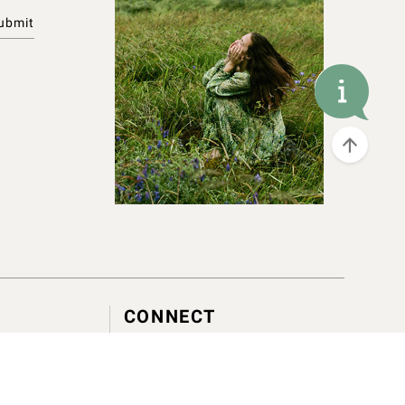
CONNECT
service@canjune.com.tw
LINE ID :
@Canjune
電話 :
02-27081279