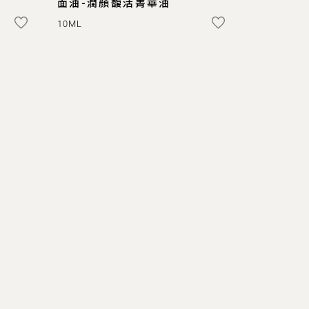
面油-潤顏馥活菁華油
10ML