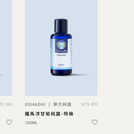
單方純露
|
T$ 360
OSHADHI
NT$ 420
預購
羅馬洋甘菊純露-特級
100ML