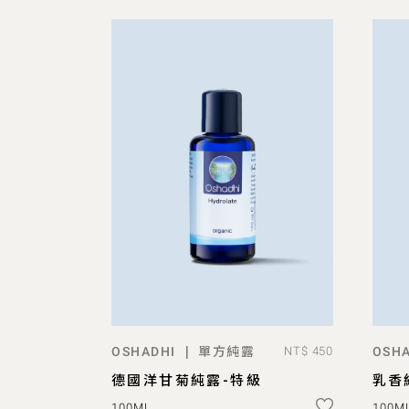
單方純露
|
OSHADHI
NT$ 450
OSHA
ADD TO BAG
德國洋甘菊純露-特級
乳香
100ML
100M