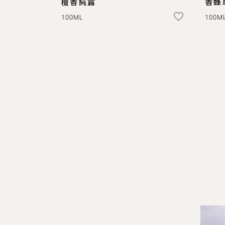
檀香純露
香蜂
100ML
100M