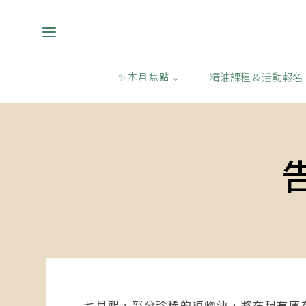
精油課程 & 活動報名
✨本月焦點 ⌵
七月起，部分珍稀的植物油，將在現有庫