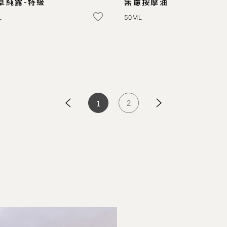
草純露-特級
無慮按摩油
L
50ML
1
2