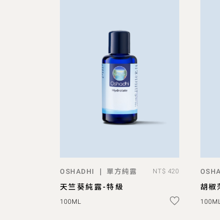
單方純露
|
OSHADHI
NT$ 420
OSHA
預購
天竺葵純露-特級
胡椒
100ML
100M