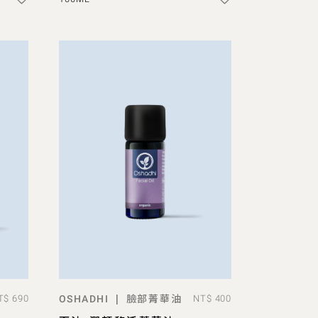
臉部菁華油
|
T$ 690
OSHADHI
NT$ 400
ADD TO BAG