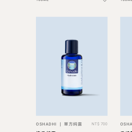
單方純露
|
OSHADHI
NT$ 700
OSHA
預購