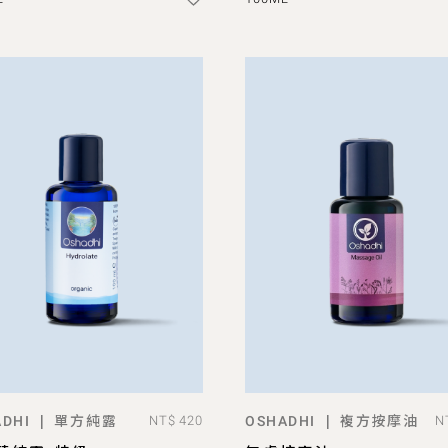
單方純露
複方按摩油
|
|
DHI
NT$ 420
OSHADHI
N
ADD TO BAG
ADD TO BAG