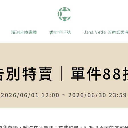
肯園 Canjune
精油芳療專欄
香氣生活誌
Usha Veda 芳療認證
告別特賣｜單件88
2026/06/01 12:00 ~ 2026/06/30 23:59
存售罄後，暫時在此告別；有些純露，則將以不同的方式