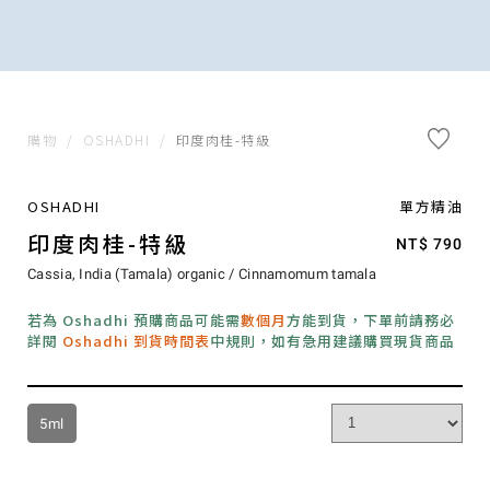
購物
/
OSHADHI
/
印度肉桂-特級
OSHADHI
單方精油
印度肉桂-特級
NT$ 790
Cassia, India (Tamala) organic / Cinnamomum tamala
若為 Oshadhi 預購商品可能需
數個月
方能到貨，下單前請務必
詳閱
Oshadhi 到貨時間表
中規則，如有急用建議購買現貨商品
5ml