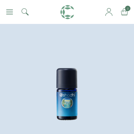
肯園 Canjune
0