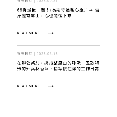
發布日期 |
2025.09.21
68折最後一週！꒰長期守護暖心組꒱˚ ꔛ 當
身體有靠山，心也能慢下來
READ MORE
發布日期 |
2026.03.16
在辦公桌前，擁抱整座山的呼吸：五款特
殊的針葉林香氣，精準接住你的工作日常
READ MORE