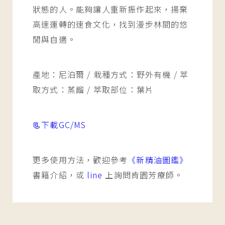
狀態的人。能夠讓人重新振作起來，揚棄
高速運轉的速食文化，找到漫步林間的悠
閒與自適。
產地：尼泊爾 / 栽種方式：野外有機 / 萃
取方式：蒸餾 / 萃取部位：葉片
📃下載GC/MS
更多使用方法，歡迎參考
《新精油圖鑑》
書籍介紹，或
line
上詢問肯園芳療師。