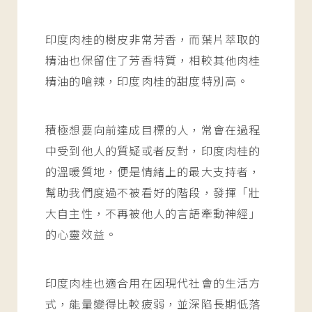
印度肉桂的樹皮非常芳香，而葉片萃取的
精油也保留住了芳香特質，相較其他肉桂
精油的嗆辣，印度肉桂的甜度特別高。
積極想要向前達成目標的人，常會在過程
中受到他人的質疑或者反對，印度肉桂的
的溫暖質地，便是情緒上的最大支持者，
幫助我們度過不被看好的階段，發揮「壯
大自主性，不再被他人的言語牽動神經」
的心靈效益。
印度肉桂也適合用在因現代社會的生活方
式，能量變得比較疲弱，並深陷長期低落