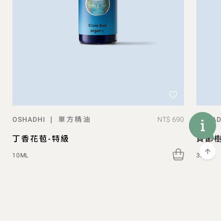
單方精油
|
NT$ 690
OSHADHI
OSHAD
丁香花苞-特級
貞節
10ML
3ML