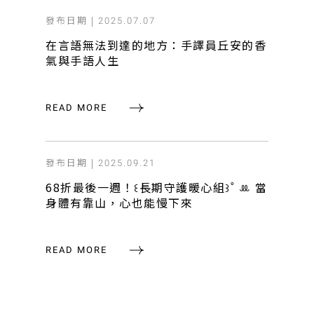
發布日期 |
2025.07.07
在言語無法到達的地方：手譯員丘安的香
氣與手語人生
READ MORE
發布日期 |
2025.09.21
68折最後一週！꒰長期守護暖心組꒱˚ ꔛ 當
身體有靠山，心也能慢下來
READ MORE