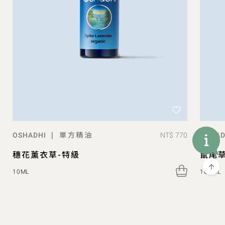
單方精油
|
NT$ 770
OSHADHI
OSHAD
穗花薰衣草-特級
鼠尾
10ML
100ML