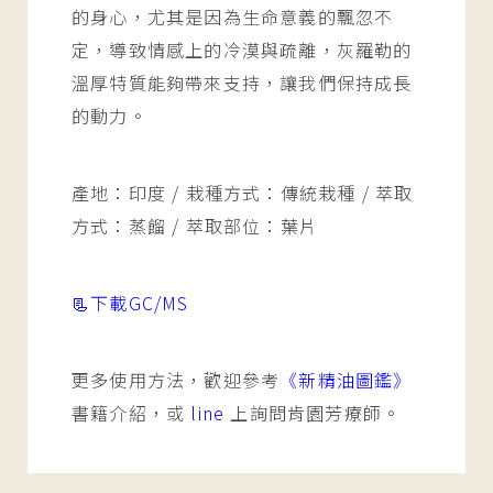
的身心，尤其是因為生命意義的飄忽不
定，導致情感上的冷漠與疏離，灰羅勒的
溫厚特質能夠帶來支持，讓我們保持成長
的動力。
產地：印度 / 栽種方式：傳統栽種 / 萃取
方式：蒸餾 / 萃取部位：葉片
📃下載GC/MS
更多使用方法，歡迎參考
《新精油圖鑑》
書籍介紹，或
line
上詢問肯園芳療師。