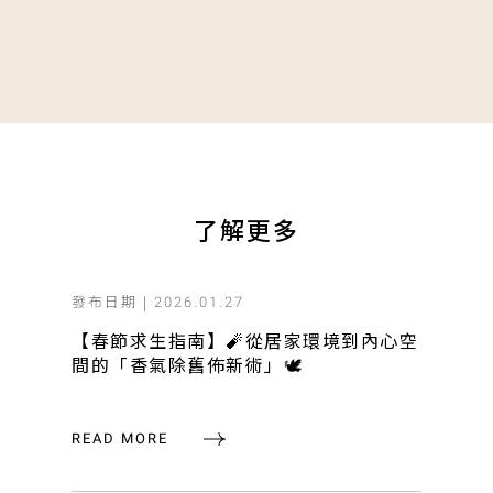
了解更多
發布日期 |
2026.01.27
【春節求生指南】🧨從居家環境到內心空
間的「香氣除舊佈新術」🕊️
READ MORE