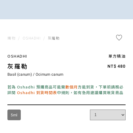
購物
/
OSHADHI
/
灰羅勒
OSHADHI
單方精油
灰羅勒
NT$ 480
Basil (canum) / Ocimum canum
若為 Oshadhi 預購商品可能需
數個月
方能到貨，下單前請務必
詳閱
Oshadhi 到貨時間表
中規則，如有急用建議購買現貨商品
5ml