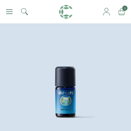
肯園 Canjune
0