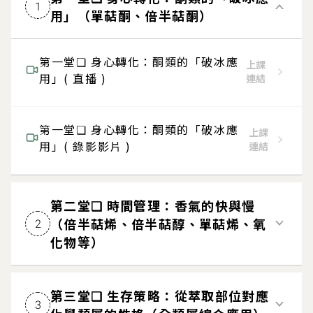
1
用」（單萜酮、倍半萜酮）
第一堂❏ 身心轉化：酮類的「破冰應
上課
用」( 直播 )
連結
第一堂❏ 身心轉化：酮類的「破冰應
上課
用」( 錄影影片 )
連結
第二堂❏ 時間管理：香氣的快與慢
（倍半萜烯、倍半萜醇、單萜烯、氧
2
化物等）
第三堂❏ 生存策略：從萃取部位對應
3