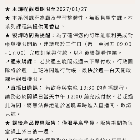
★ 本課程觀看期限至2027/01/27
★ 本系列課程為顧及學習整體性，無販售單堂課。本
系列課程
無提供聞香包
。
★
觀課時間點提醒：
為了確保您的訂單能順利完成對
帳與權限開啟，建議您於工作日（週一至週五 09:00
- 17:00）完成訂單與付款，以利後續觀看作業。
📍週末購課：
若於週五晚間或週末下單付款，行政團
隊將於週一上班時間進行對帳，
最快於週一白天
開啟
課程觀看權限。
📍直播日購課：
若欲參與當晚 19:30 的直播課程，
請務必於
開課日當天中午 12:00 前
完成付款。若超過
此時間，將無法保證能於當晚準時進入直播間，敬請
見諒。
★
課後產品優惠販售：僅限早鳥學員
，販售期間為每
堂課上架日後一週。