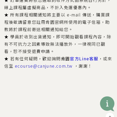
★ 訂單運費將依您選取的收件方式由系統自行另計，
線上課程屬虛擬商品，不計入免運優惠內。
★ 所有課程相關通知將主要以 e-mail 傳送，購買課
程後敬請留意您註冊肯園官網所使用的電子信箱，助
教將於課程前寄送相關通知給您。
★ 學員於收到出貨通知，即可開始觀看課程內容，除
有不可抗力之因素導致無法播放外，一律視同已觀
看，恕不接受退費申請。
★ 若有任何疑問，歡迎詢問
肯園
官方Line客服
，或來
信至
ecourse@canjune.com.tw
，謝謝！