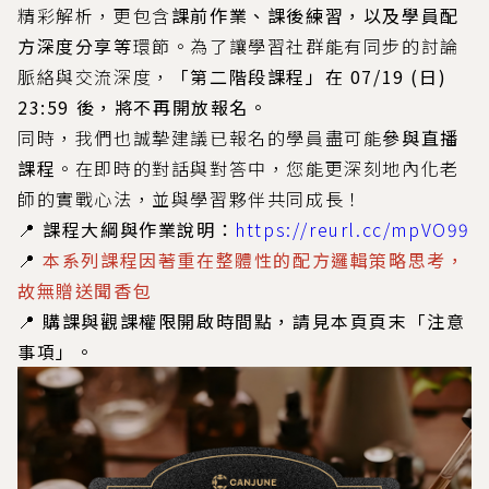
精彩解析，更包含
課前作業、課後練習，以及學員配
方深度分享等
環節。為了讓學習社群能有同步的討論
脈絡與交流深度，
「第二階段課程」在 07/19 (日)
23:59 後，將不再開放報名。
同時，我們也誠摯建議已報名的學員盡可能
參與直播
課程
。在即時的對話與對答中，您能更深刻地內化老
師的實戰心法，並與學習夥伴共同成長！
📍 課程大綱與作業說明：
https://reurl.cc/mpVO99
📍
本系列課程因著重在整體性的配方邏輯策略思考，
故無贈送聞香包
📍 購課與觀課權限開啟時間點，請見本頁頁末「注意
事項」。