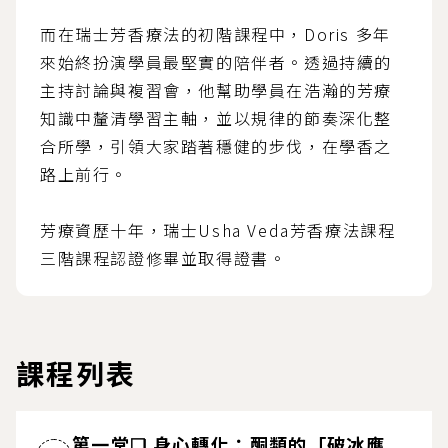
而在瑞士芳香療法的初階課程中，Doris 多年
來始終扮演學員最堅實的陪伴者。透過持續的
主持討論與複習會，他幫助學員在浩瀚的芳療
知識中釐清學習主軸，並以規律的節奏深化整
合所學，引領大家踏著穩健的步伐，在學香之
路上前行。
芳療資歷十年，瑞士Usha Veda芳香療法課程
三階課程認證修畢並取得證書。
課程列表
第一堂❏ 身心轉化：酮類的「破冰應