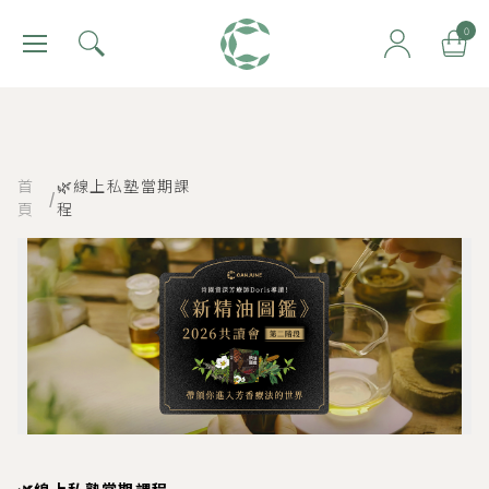
肯園 Canjune
0
首
🌿線上私塾當期課
/
頁
程