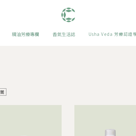
肯園 Canjune
精油芳療專欄
香氣生活誌
Usha Veda 芳療認證
香薷