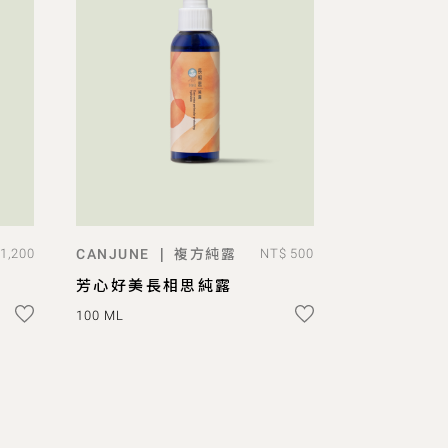
複方純露
|
1,200
CANJUNE
NT$ 500
到貨時通知
芳心好美長相思純露
100 ML