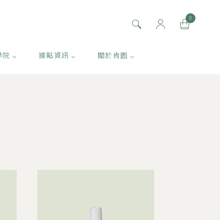
0
學院 ⌵
據點資訊 ⌵
關於肯園 ⌵