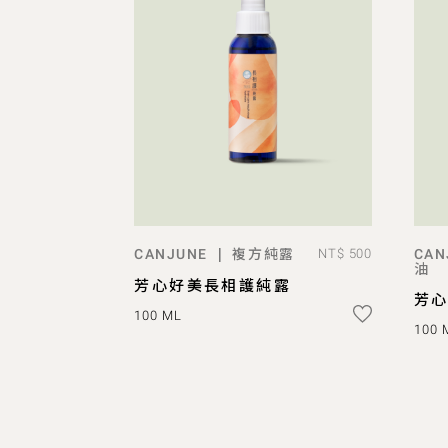
複方純露
|
CANJUNE
NT$ 500
CAN
ADD TO BAG
油
芳心好美長相護純露
芳
100 ML
100 