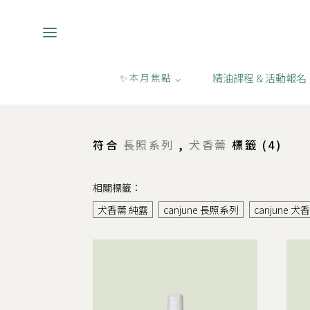
精油課程 & 活動報名
✨本月焦點 ⌵
購物
/
長照系列,犬香薷
符合
長照系列
,
犬香薷
標籤 (
4
)
相關標籤：
犬香薷 純露
canjune 長照系列
canjune 犬