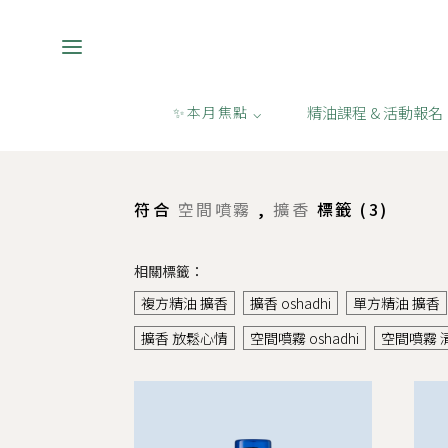
精油課程 & 活動報名
✨本月焦點 ⌵
購物
/
空間噴霧,擴香
符合
空間噴霧
,
擴香
標籤 (
3
)
相關標籤：
複方精油 擴香
擴香 oshadhi
單方精油 擴香
擴香 放鬆心情
空間噴霧 oshadhi
空間噴霧 