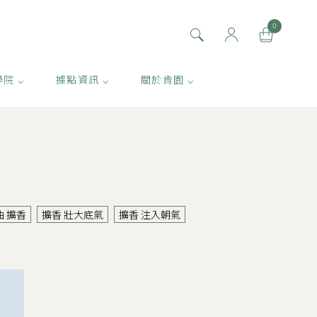
0
學院 ⌵
據點資訊 ⌵
關於肯園 ⌵
 擴香
擴香 壯大底氣
擴香 注入朝氣