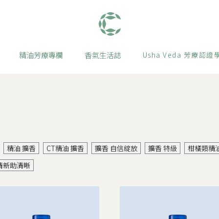
肯園 Canjune
精油芳療專欄
香氣生活誌
Usha Veda 芳療認證
精油 擴香
CT精油 擴香
擴香 自信綻放
擴香 特級
柑橘類精油
清新助清晰