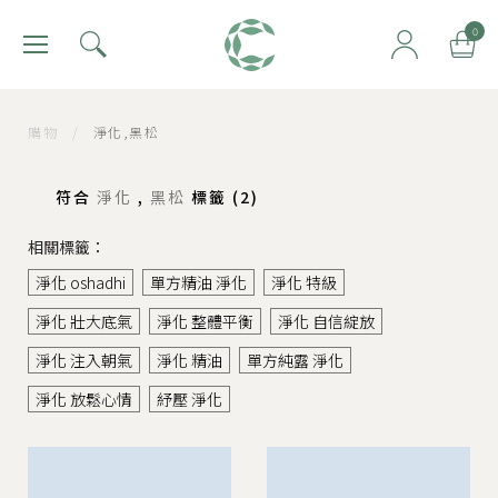
肯園 Canjune
0
購物
/
淨化,黑松
符合
淨化
,
黑松
標籤 (
2
)
相關標籤：
淨化 oshadhi
單方精油 淨化
淨化 特級
淨化 壯大底氣
淨化 整體平衡
淨化 自信綻放
淨化 注入朝氣
淨化 精油
單方純露 淨化
淨化 放鬆心情
紓壓 淨化