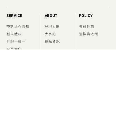
SERVICE
ABOUT
POLICY
神話身心體驗
發現肯園
會員計劃
毬果體驗
大事記
退換貨政策
芳聊一對一
據點資訊
企業合作
FEED
SUPPORT
香氣情報室
建議使用方法
問題與幫助
CONNECT