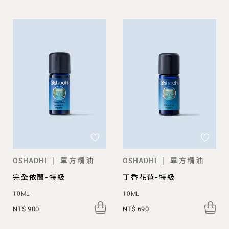
單方精油
單方精油
|
|
OSHADHI
OSHADHI
完全依蘭-特級
丁香花苞-特級
10ML
10ML
NT$ 900
NT$ 690