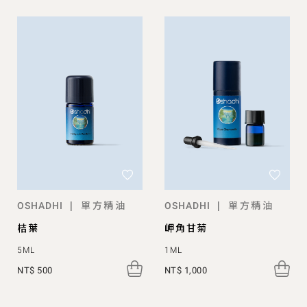
單方精油
單方精油
|
|
OSHADHI
OSHADHI
桔葉
岬角甘菊
5ML
1ML
NT$ 500
NT$ 1,000