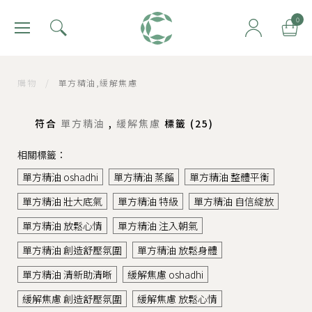
肯園 Canjune
0
購物
/
單方精油,緩解焦慮
符合
單方精油
,
緩解焦慮
標籤 (
25
)
相關標籤：
單方精油 oshadhi
單方精油 蒸餾
單方精油 整體平衡
單方精油 壯大底氣
單方精油 特級
單方精油 自信綻放
單方精油 放鬆心情
單方精油 注入朝氣
單方精油 創造舒壓氛圍
單方精油 放鬆身體
單方精油 清新助清晰
緩解焦慮 oshadhi
緩解焦慮 創造舒壓氛圍
緩解焦慮 放鬆心情