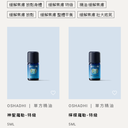
緩解焦慮 放鬆身體
緩解焦慮 特級
精油 緩解焦慮
緩解焦慮 放鬆
緩解焦慮 整體平衡
緩解焦慮 壯大底氣
單方精油
單方精油
|
|
OSHADHI
OSHADHI
神聖羅勒-特級
檸檬羅勒-特級
5ML
5ML