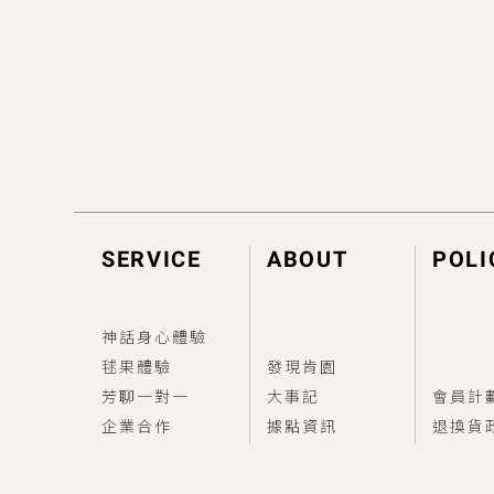
SERVICE
ABOUT
POLI
神話身心體驗
毬果體驗
發現肯園
芳聊一對一
大事記
會員計
企業合作
據點資訊
退換貨