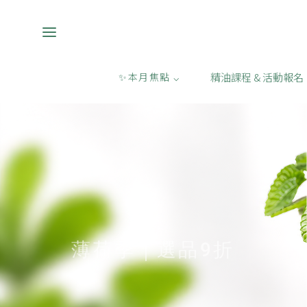
精油課程 & 活動報名
✨本月焦點 ⌵
薄荷季｜選品9折