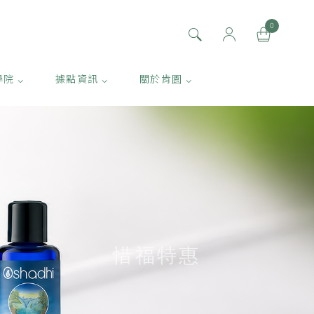
0
學院 ⌵
據點資訊 ⌵
關於肯園 ⌵
惜福特惠