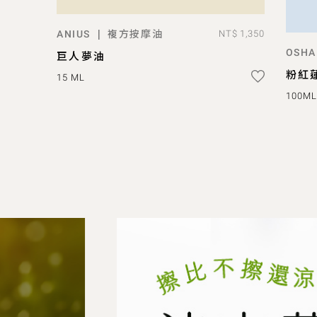
複方按摩油
|
ANIUS
NT$ 1,350
ADD TO BAG
OSHA
巨人夢油
粉紅
15 ML
100ML