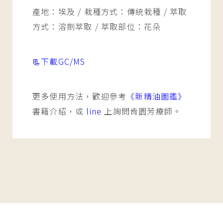
產地：埃及 / 栽種方式：傳統栽種 / 萃取
方式：溶劑萃取 / 萃取部位：花朵
📃下載GC/MS
更多使用方法，歡迎參考
《新精油圖鑑》
書籍介紹，或
line
上詢問肯園芳療師。