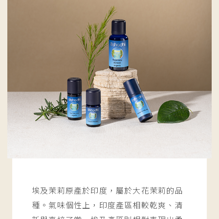
埃及茉莉原產於印度，屬於大花茉莉的品
種。氣味個性上，印度產區相較乾爽、清