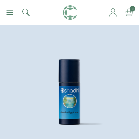
肯園 Canjune
0