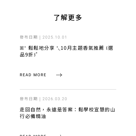
了解更多
發布日期 |
2025.10.01
ꕤ⁺ 鬆鬆地分享 ⁺◟10月主題香氣推薦 ꒰選
品9折꒱˚
READ MORE
發布日期 |
2026.03.20
走回自然，永遠是答案：鬆學校宣慧的山
行必備精油