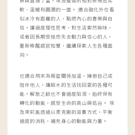
新與直接了當，埃及產區則相對表現出柔
軟、溫暖和圓潤的一面。 適合融化外在看
似冰冷有距離的人，點燃內心的喜樂與自
信。讓過度理性思考，對生活索然無味，
或者因長期受挫而失去動力與信心的人，
重新喚醒感官知覺，繼續探索人生各種面
向。
也適合用來為親密關係加溫，擁抱自己或
陪伴他人，讓麻木的生活找回愛的各種可
能。解放之餘也不會過度陷溺，始終保有
轉化的動能，感受生命的高山與低谷。 埃
及茉莉能透過以柔克剛的滋養方式，平衡
過度的消耗，補充身心的動能與力量。