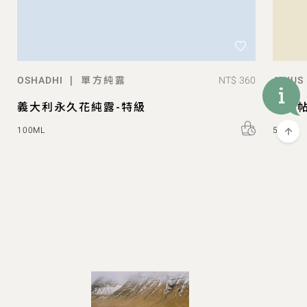
單方純露
|
NT$ 360
OSHADHI
ANIUS
義大利永久花純露-特級
應莫帖
100ML
5ML